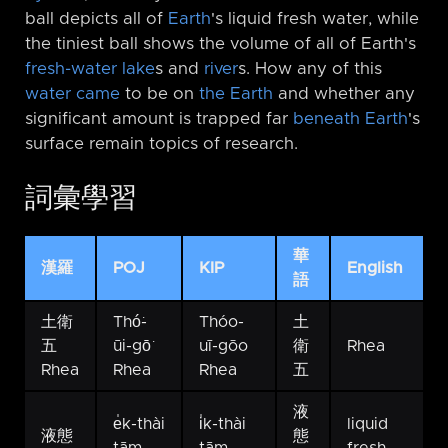
ball depicts all of
Earth
's liquid fresh water, while
the tiniest ball shows the volume of all of Earth's
fresh-water lake
s and
river
s. How any of this
water came
to be on
the Earth
and whether any
significant amount is trapped far
beneath Earth
's
surface remain topics of research.
詞彙學習
華
漢羅
POJ
KIP
English
語
土衛
Thó͘-
Thóo-
土
五
ūi-gō͘
uī-gōo
衛
Rhea
Rhea
Rhea
Rhea
五
液
e̍k-thài
i̍k-thài
liquid
液態
態
tām-
tām-
fresh