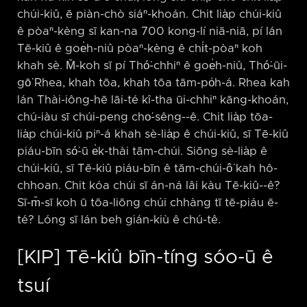
chúi-kiû, ē piàn-chò siáⁿ-khoán. Chit lia̍p chúi-kiû
ê pòaⁿ-kèng sī kan-na 700 kong-lí niā-niā, pí lán
Tē-kiû ê goe̍h-niû pòaⁿ-kèng ê chi̍t-pòaⁿ koh
khah sè. M̄-koh sī pí Thó͘-chhiⁿ ê goe̍h-niû, Thó͘-ūi-
gō͘ Rhea, khah tōa, khah tōa tām-po̍h-á. Rhea kah
lán Thài-iông-hē lāi-té kî-tha ūi-chhiⁿ kāng-khoán,
chú-iàu sī chúi-peng cho͘-sêng-⁠-ê. Chit lia̍p tōa-
lia̍p chúi-kiû piⁿ-á khah sè-lia̍p ê chúi-kiû, sī Tē-kiû
piáu-bīn só͘-ū e̍k-thài tām-chúi. Siōng sè-lia̍p ê
chúi-kiû, sī Tē-kiû piáu-bīn ê tām-chúi-ô͘ kah hô-
chhoan. Chit kóa chúi sī án-ná lâi kàu Tē-kiû-⁠-ê?
Sī-m̄-sī koh ū tōa-liōng chúi chhàng tī tē-piáu ē-
té? Lóng sī lán beh gián-kiù ê chú-tê.
[KIP] Tē-kiû bīn-tíng sóo-ū ê
tsuí