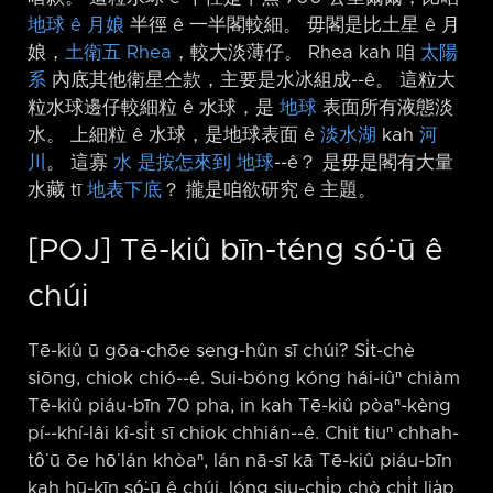
地球 ê 月娘
半徑 ê 一半閣較細。 毋閣是比土星 ê 月
娘，
土衛五 Rhea
，較大淡薄仔。 Rhea kah 咱
太陽
系
內底其他衛星仝款，主要是水冰組成-⁠-ê。 這粒大
粒水球邊仔較細粒 ê 水球，是
地球
表面所有液態淡
水。 上細粒 ê 水球，是地球表面 ê
淡水湖
kah
河
川
。 這寡
水 是按怎來到
地球
-⁠-ê？ 是毋是閣有大量
水藏 tī
地表下底
？ 攏是咱欲研究 ê 主題。
[POJ] Tē-kiû bīn-téng só͘-ū ê
chúi
Tē-kiû ū gōa-chōe seng-hûn sī chúi? Si̍t-chè
siōng, chiok chió-⁠-ê. Sui-bóng kóng hái-iûⁿ chiàm
Tē-kiû piáu-bīn 70 pha, in kah Tē-kiû pòaⁿ-kèng
pí-⁠-khí-lâi kî-si̍t sī chiok chhián-⁠-ê. Chit tiuⁿ chhah-
tô͘ ū ōe hō͘ lán khòaⁿ, lán nā-sī kā Tē-kiû piáu-bīn
kah hū-kīn só͘-ū ê chúi, lóng siu-chi̍p chò chi̍t lia̍p