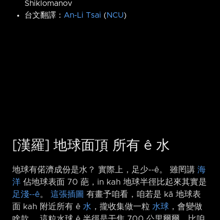
Shiklomanov
台文翻譯：
An-Li Tsai
(
NCU
)
[漢羅] 地球面頂 所有 ê 水
地球有偌濟成份是水？ 實際上，足少-⁠-ê。 雖罔講
海
洋
佔地球表面 70 葩，in kah 地球半徑比起來其實是
足淺-⁠-ê
。
這張插圖
有畫予咱看，咱若是 kā 地球表
面 kah 附近所有 ê
水
，攏收集做一粒
水球
，會變做
啥款。 這粒水球 ê 半徑是干焦 700 公里爾爾，比咱