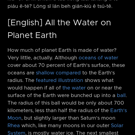
piáu ē-té? Lóng sī lán beh gián-kiù ê tsú-tê.
[English] All the Water on
Planet Earth
How much of planet Earth is made of water?
Very little, actually. Although
oceans of water
cover about 70 percent of Earth's surface, these
oceans are
shallow compared
to the Earth's
radius. The
featured illustration
shows what
would happen if all of
the water
on or near the
surface of the Earth were bunched up into a
ball
.
The radius of this ball would be only about 700
kilometers, less than half the radius of the
Earth's
Moon
, but slightly larger than Saturn's moon
Rhea
which, like many moons in our outer
Solar
System
, is mostly water ice. The next smallest