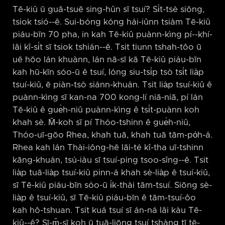
Tē-kiû ū guā-tsuē sing-hûn sī tsuí? Si̍t-tsè siōng,
tsiok tsió-⁠-ê. Sui-bóng kóng hái-iûnn tsiàm Tē-kiû
piáu-bīn 70 pha, in kah Tē-kiû puànn-kìng pí-⁠-khí-
lâi kî-si̍t sī tsiok tshián-⁠-ê. Tsit tiunn tshah-tôo ū
uē hōo lán khuànn, lán nā-sī kā Tē-kiû piáu-bīn
kah hū-kīn sóo-ū ê tsuí, lóng siu-tsi̍p tsò tsi̍t lia̍p
tsuí-kiû, ē piàn-tsò siánn-khuán. Tsit lia̍p tsuí-kiû ê
puànn-kìng sī kan-na 700 kong-lí niā-niā, pí lán
Tē-kiû ê gue̍h-niû puànn-kìng ê tsi̍t-puànn koh
khah sè. M̄-koh sī pí Thóo-tshinn ê gue̍h-niû,
Thóo-uī-gōo Rhea, khah tuā, khah tuā tām-po̍h-á.
Rhea kah lán Thài-iông-hē lāi-té kî-tha uī-tshinn
kāng-khuán, tsú-iàu sī tsuí-ping tsoo-sîng-⁠-ê. Tsit
lia̍p tuā-lia̍p tsuí-kiû pinn-á khah sè-lia̍p ê tsuí-kiû,
sī Tē-kiû piáu-bīn sóo-ū i̍k-thài tām-tsuí. Siōng sè-
lia̍p ê tsuí-kiû, sī Tē-kiû piáu-bīn ê tām-tsuí-ôo
kah hô-tshuan. Tsit kuá tsuí sī án-ná lâi kàu Tē-
kiû-⁠-ê? Sī-m̄-sī koh ū tuā-liōng tsuí tshàng tī tē-