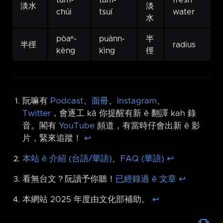
淡水
淡
chúi
tsuí
water
水
pòaⁿ-
puànn-
半
半徑
radius
kèng
kìng
徑
阮嘛有
Podcast
、
面冊
、
Instagram
、
Twitter
，會逐工 kā 你提醒有新 ê 翻譯 kah 錄
音。閣有
YouTube
頻道，有當時仔會出新 ê 影
片，緊來追蹤！
↩︎
本站 ê 介紹 (台語/華語)
、
FAQ (華語)
↩︎
看無台文？阮讀予你聽！
已經錄過 ê 文章
↩︎
本網站 2025 年度由文化部補助。
↩︎