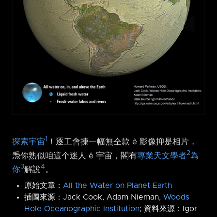
1
探索宇宙
！逐工會揀一幅無仝款 ê 影像抑是相片，
2
𤆬你熟似咱這个迷人 ê 宇宙，閣有
專業天文學者
為
3
4
你
解說
。
原始文章：
All the Water on Planet Earth
插圖來源：Jack Cook, Adam Nieman,
Woods
Hole Oceanographic Institution
; 資料來源：Igor