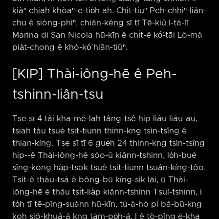
kiàⁿ chiah khòaⁿ-ē-tio̍h ah. Chit-tiuⁿ Peh-chhiⁿ-liân-
chu ê siòng-phìⁿ, chiân-kéng sī tī Tē-kiû I-tá-lī
Marina di San Nicola hū-kīn ê chi̍t-ê kó͘-tāi Lô-má
pia̍t-chong ê khó-kó͘ hiān-tiûⁿ.
[KIP] Thài-iông-hē ê Peh-
tshinn-liân-tsu
Tse sī 4 tâi kha-mé-lah tâng-tsê hip liáu liáu-āu,
tsiah tàu tsuè tsit-tiunn thinn-kng tsìn-tsîng ê
thian-kíng. Tse sī tī 6 gue̍h 24 thinn-kng tsìn-tsîng
hip-⁠-ê Thài-iông-hē sóo-ū kiânn-tshinn, lo̍h-bué
sîng-kong ha̍p-tsok tsuè tsit-tiunn tsuân-kíng-tôo.
Tsit-ê thàu-tsá ê bông-bū kíng-sik lāi, ū Thài-
iông-hē ê thâu tsi̍t-lia̍p kiânn-tshinn Tsuí-tshinn, i
to̍h tī tē-pîng-suànn hū-kīn, tú-á-hó pí bâ-bū-kng
koh sió-khuá-á kng tām-po̍h-á. I ê tò-pîng ē-kha