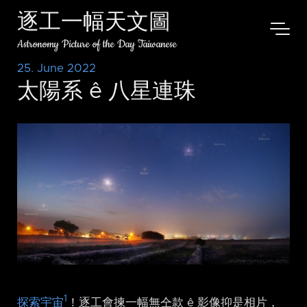
逐工一幅天文圖
Astronomy Picture of the Day Taiwanese
25. June 2022
太陽系 ê 八星連珠
1
探索宇宙
！逐工會揀一幅無仝款 ê 影像抑是相片，