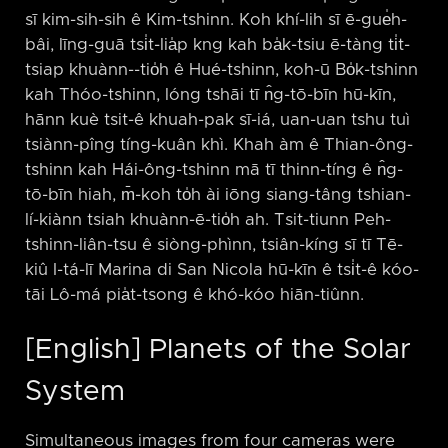
sī kim-sih-sih ê Kim-tshinn. Koh khí-lih sī ē-gue̍h-
bâi, līng-guā tsi̍t-lia̍p kng kah ba̍k-tsiu ē-tàng ti̍t-
tsiap khuànn-⁠-tio̍h ê Hué-tshinn, koh-ū Bo̍k-tshinn
kah Thóo-tshinn, lóng tshāi tī n̂g-tō-bīn hū-kīn,
hānn kuè tsit-ê khuah-pak sī-iá, uan-uan tshu tuì
tsiànn-pîng tíng-kuân khì. Khah àm ê Thian-ông-
tshinn kah Hái-ông-tshinn mā tī thinn-tíng ê n̂g-
tō-bīn hiah, m̄-koh to̍h ài iōng siang-tâng tshian-
lí-kiànn tsiah khuànn-ē-tio̍h ah. Tsit-tiunn Peh-
tshinn-liân-tsu ê siòng-phìnn, tsiân-kíng sī tī Tē-
kiû I-tá-lī Marina di San Nicola hū-kīn ê tsi̍t-ê kóo-
tāi Lô-má pia̍t-tsong ê khó-kóo hiān-tiûnn.
[English] Planets of the Solar
System
Simultaneous images from four cameras were