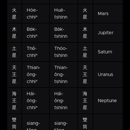
火
Hóe-
Hué-
火
Mars
星
chhiⁿ
tshinn
星
木
Bo̍k-
Bo̍k-
木
Jupiter
星
chhiⁿ
tshinn
星
土
Thó͘-
Thóo-
土
Saturn
星
chhiⁿ
tshinn
星
天
Thian-
Thian-
天
王
ông-
ông-
王
Uranus
星
chhiⁿ
tshinn
星
海
Hái-
Hái-
海
王
ông-
ông-
王
Neptune
星
chhiⁿ
tshinn
星
雙
雙
siang-
siang-
筒
筒