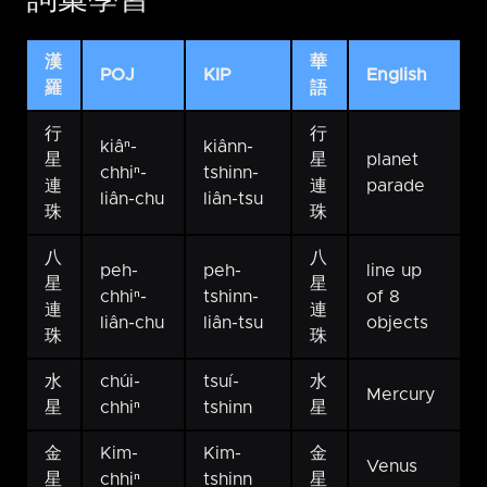
漢
華
POJ
KIP
English
羅
語
行
行
kiâⁿ-
kiânn-
星
星
planet
chhiⁿ-
tshinn-
連
連
parade
liân-chu
liân-tsu
珠
珠
八
八
peh-
peh-
line up
星
星
chhiⁿ-
tshinn-
of 8
連
連
liân-chu
liân-tsu
objects
珠
珠
水
chúi-
tsuí-
水
Mercury
星
chhiⁿ
tshinn
星
金
Kim-
Kim-
金
Venus
星
chhiⁿ
tshinn
星