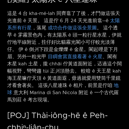
這是 4 台 kha-mé-lah 同齊翕了了後，才鬥做這張天
光進前 ê 天景。 這是佇 6 月 24 天光進前翕-⁠-ê
太陽
系所有行星
，落尾
成功合作做這張全景圖
。 這个透
早 ê 雺霧景色內，有太陽系 ê 頭一粒行星水星，伊就
佇地平線附近，拄仔好比貓霧光閣小可仔較光淡薄
仔。 伊 ê 倒爿下跤是金爍爍 ê 金星。閣起哩是下月
眉、另外一粒光甲
目睭會當直接看著 ê 火星
、閣有
木星 kah 土星，攏 chhāi 佇黃道面附近，迒過這个闊
幅視野，彎彎趨 tùi 正爿頂懸去。 較暗 ê 天王星 kah
海王星嘛佇天頂 ê 黃道面遐，毋過就愛用雙筒千里鏡
才看會著矣。 這張八星連珠 ê 相片，前景是佇咱
地
球
意大利 Marina di San Nicola 附近 ê 一个古代羅
馬別莊 ê 考古現場。
[POJ] Thài-iông-hē ê Peh-
chhiⁿ-liân-chu