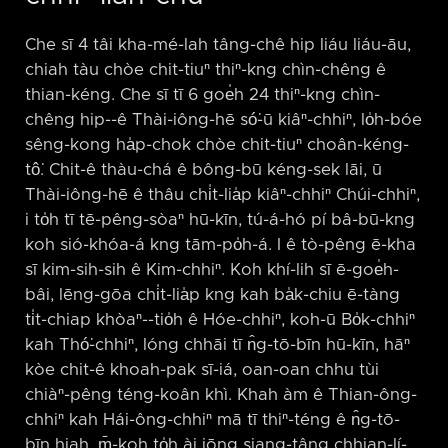
Che sī 4 tâi kha-mé-lah tâng-chê hip liáu liáu-āu,
chiah tàu chòe chit-tiuⁿ thiⁿ-kng chìn-chêng ê
thian-kéng. Che sī tī 6 goe̍h 24 thiⁿ-kng chìn-
chêng hip-⁠-ê Thài-iông-hē só͘-ū kiâⁿ-chhiⁿ, lo̍h-bóe
sêng-kong ha̍p-chok chòe chit-tiuⁿ choân-kéng-
tô͘. Chit-ê thàu-chá ê bông-bū kéng-sek lāi, ū
Thài-iông-hē ê thâu chi̍t-lia̍p kiâⁿ-chhiⁿ Chúi-chhiⁿ,
i to̍h tī tē-pêng-sòaⁿ hū-kīn, tú-á-hó pí bâ-bū-kng
koh sió-khóa-á kng tām-po̍h-á. I ê tò-pêng ē-kha
sī kim-sih-sih ê Kim-chhiⁿ. Koh khí-lih sī ē-goe̍h-
bâi, lēng-gōa chi̍t-lia̍p kng kah ba̍k-chiu ē-tàng
ti̍t-chiap khòaⁿ-⁠-tio̍h ê Hóe-chhiⁿ, koh-ū Bo̍k-chhiⁿ
kah Thó͘-chhiⁿ, lóng chhāi tī n̂g-tō-bīn hū-kīn, hāⁿ
kòe chit-ê khoah-pak sī-iá, oan-oan chhu tùi
chiàⁿ-pêng téng-koân khì. Khah àm ê Thian-ông-
chhiⁿ kah Hái-ông-chhiⁿ mā tī thiⁿ-téng ê n̂g-tō-
bīn hiah, m̄-koh to̍h ài iōng siang-tâng chhian-lí-