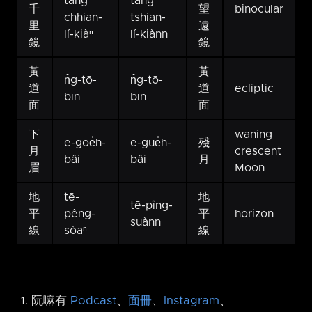
tâng
tâng
千
望
binocular
chhian-
tshian-
里
遠
lí-kiàⁿ
lí-kiànn
鏡
鏡
黃
黃
n̂g-tō-
n̂g-tō-
道
道
ecliptic
bīn
bīn
面
面
下
waning
ē-goe̍h-
ē-gue̍h-
殘
月
crescent
bâi
bâi
月
眉
Moon
地
tē-
地
tē-pîng-
平
pêng-
平
horizon
suànn
線
sòaⁿ
線
阮嘛有
Podcast
、
面冊
、
Instagram
、