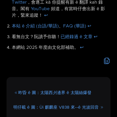
Twitter
，會逐工 kā 你提醒有新 ê 翻譯 kah 錄
音。閣有
YouTube
頻道，有當時仔會出新 ê 影
片，緊來追蹤！
↩︎
本站 ê 介紹 (台語/華語)
、
FAQ (華語)
↩︎
看無台文？阮讀予你聽！
已經錄過 ê 文章
↩︎
本網站 2025 年度由文化部補助。
↩︎
昨昏 ê 圖：太陽西爿邊界 ê 太陽絲爆發
明仔載 ê 圖：Ùi 麒麟座 V838 來-⁠-ê 光波回音