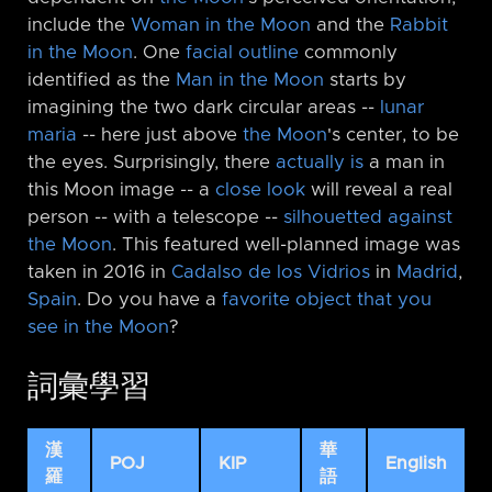
include the
Woman in the Moon
and the
Rabbit
in the Moon
. One
facial outline
commonly
identified as the
Man in the Moon
starts by
imagining the two dark circular areas -⁠-
lunar
maria
-⁠- here just above
the Moon
's center, to be
the eyes. Surprisingly, there
actually is
a man in
this Moon image -⁠- a
close look
will reveal a real
person -⁠- with a telescope -⁠-
silhouetted against
the Moon
. This featured well-planned image was
taken in 2016 in
Cadalso de los Vidrios
in
Madrid
,
Spain
. Do you have a
favorite object that you
see in the Moon
?
詞彙學習
漢
華
POJ
KIP
English
羅
語