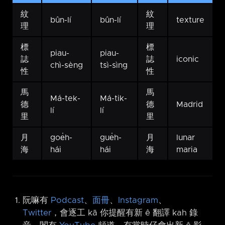
紋
紋
bûn-lí
bûn-lí
texture
理
理
標
標
piau-
piau-
誌
誌
iconic
chì-sèng
tsì-sìng
性
性
馬
馬
Má-tek-
Má-tik-
德
德
Madrid
lí
lí
里
里
月
goe̍h-
gue̍h-
月
lunar
海
hái
hái
海
maria
阮嘛有
Podcast
、
面冊
、
Instagram
、
Twitter
，會逐工 kā 你提醒有新 ê 翻譯 kah 錄