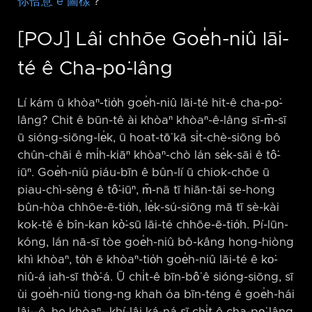
你佮意 ê 圖樣
？
[POJ] Lâi chhōe Goe̍h-niû lāi-
té ê Cha-po͘-lâng
Lí kám ū khòaⁿ-tio̍h goe̍h-niû lāi-té hit-ê cha-po͘-
lâng? Chit ê būn-tê ài khòaⁿ khòaⁿ-ê-lâng sī-m̄-sī
ū sióng-siōng-le̍k, ū hoat-tō͘ kā si̍t-chè-siōng bô
chûn-chāi ê mi̍h-kiāⁿ khòaⁿ-chò lán se̍k-sāi ê tô͘-
iūⁿ. Goe̍h-niû piáu-bīn ê bûn-lí ū chiok-chōe ū
piau-chì-sèng ê tô͘-iūⁿ, m̄-nā tī hiān-tāi se-hong
bûn-hòa chhōe-ē-tio̍h, le̍k-sú-siōng mā tī sè-kài
kok-tē ê bîn-kan kò͘-sū lāi-té chhōe-ē-tio̍h. Pí-lūn-
kóng, lán nā-sī tòe goe̍h-niû bô-kâng hong-hiòng
khì khòaⁿ, to̍h ē khòaⁿ-tio̍h goe̍h-niû lāi-té ê ko͘-
niû-á iah-sī thò͘-á. Ū chi̍t-ê bīn-bô͘ ê sióng-siōng, sī
ùi goe̍h-niû tiong-ng khah óa bīn-téng ê goe̍h-hái