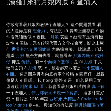
[漢羅] 來揣月娘內底 ê 查埔人
你敢有看著月娘內底彼个查埔人？ 這个問題愛看 看
的人是毋是有
想像力
，有法度 kā 實際上無存在 ê 物
件看做咱熟似 ê 圖樣。
月娘
表面 ê 紋理有足濟有標
誌性 ê 圖樣，毋若佇現代西方文化揣會著，歷史上嘛
佇
世界各地 ê 民間故事
內底揣會著。 比論講，咱若
是綴
月娘
無仝方向去看，就會看著
月娘內底 ê 姑娘
仔
抑是
兔仔
。 有一个
面模 ê 想像
，是 ùi
月娘
中央
較倚面頂 ê
月海
來-⁠-ê，彼看起來敢若是
一个查埔人
ê 面
。 這是因為月海內底有兩个較暗 ê 圓窟仔，就親
像是人 ê 目睭。 較 hŏng 意外 ê 是，咱若是用天文
望遠鏡
斟酌來 kā 看
，就會看著月娘相片內底
真正有
一个查埔人，
佇月球表面出現一个剪影
。 這張計畫好
勢 ê 相片是 2016 年踮
西班牙
馬德里
ê
Cadalso de
los Vidrios
翕-⁠-ê。 毋知你敢有法度
踮月娘面頂揣著