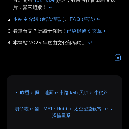
音。閣有
YouTube
頻道，有當時仔會出新 ê 影
片，緊來追蹤！
↩︎
本站 ê 介紹 (台語/華語)
、
FAQ (華語)
↩︎
看無台文？阮讀予你聽！
已經錄過 ê 文章
↩︎
本網站 2025 年度由文化部補助。
↩︎
昨昏 ê 圖：地面 ê 車路 kah 天頂 ê 牛奶路
明仔載 ê 圖：M51：Hubble 太空望遠鏡翕-⁠-ê
渦輪星系