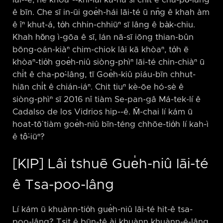
lâi-⁠-ê, he khòaⁿ-⁠-khí-lâi ká-ná sī chi̍t ê cha-po͘-lâng
ê bīn. Che sī in-ūi goe̍h-hái lāi-té ū nn̄g ê khah àm
ê îⁿ khut-á, to̍h chhin-chhiūⁿ sī lâng ê ba̍k-chiu.
Khah hŏng ì-gōa ê sī, lán nā-sī iōng thian-bûn
bōng-oán-kiàⁿ chim-chiok lâi kā khòaⁿ, to̍h ē
khòaⁿ-tio̍h goe̍h-niû siòng-phìⁿ lāi-té chin-chiàⁿ ū
chi̍t ê cha-po͘-lâng, tī Goe̍h-kiû piáu-bīn chhut-
hiān chi̍t ê chián-iáⁿ. Chit tiuⁿ kè-ōe hó-sè ê
siòng-phìⁿ sī 2016 nî tiàm Se-pan-gâ Má-tek-lí ê
Cadalso de los Vidrios hip-⁠-ê. M̄-chai lí kám ū
hoat-tō͘ tiàm goe̍h-niû bīn-téng chhōe-tio̍h lí kah-ì
ê tô͘-iūⁿ?
[KIP] Lâi tshuē Gue̍h-niû lāi-té
ê Tsa-poo-lâng
Lí kám ū khuànn-tio̍h gue̍h-niû lāi-té hit-ê tsa-
poo-lâng? Tsit ê būn-tê ài khuànn khuànn-ê-lâng