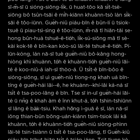
sī-m̄-sī ū sióng-siōng-li̍k, ū huat-tōo kā si̍t-tsè-
siōng bô tsûn-tsāi ê mi̍h-kiānn khuànn-tsò lán si̍k-
sāi ê tôo-iūnn. Gue̍h-niû piáu-bīn ê bûn-lí ū tsiok-
tsuē ū piau-tsì-sìng ê tôo-iūnn, m̄-nā tī hiān-tāi se-
hong bûn-huà tshuē-ē-tio̍h, li̍k-sú-siōng mā tī sè-
kài kok-tē ê bîn-kan kòo-sū lāi-té tshuē-ē-tio̍h. Pí-
lūn-kóng, lán nā-sī tuè gue̍h-niû bô-kâng hong-
hiòng khì khuànn, to̍h ē khuànn-tio̍h gue̍h-niû lāi-
té ê koo-niû-á iah-sī thòo-á. Ū tsi̍t-ê bīn-bôo ê
sióng-siōng, sī uì gue̍h-niû tiong-ng khah uá bīn-
tíng ê gue̍h-hái lâi-⁠-ê, he khuànn-⁠-khí-lâi ká-ná sī
tsi̍t ê tsa-poo-lâng ê bīn. Tse sī in-uī gue̍h-hái lāi-
té ū nn̄g ê khah àm ê înn khut-á, to̍h tshin-tshiūnn
sī lâng ê ba̍k-tsiu. Khah hŏng ì-guā ê sī, lán nā-sī
iōng thian-bûn bōng-uán-kiànn tsim-tsiok lâi kā
khuànn, to̍h ē khuànn-tio̍h gue̍h-niû siòng-phìnn
lāi-té tsin-tsiànn ū tsi̍t ê tsa-poo-lâng, tī Gue̍h-kiû