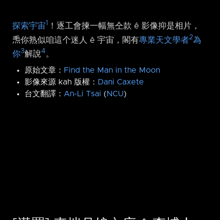
1
探索宇宙
！逐工會揀一幅無仝款 ê 影像抑是相片，
2
𤆬你熟似咱這个迷人 ê 宇宙，閣有
專業天文學者
為
3
4
你
解說
。
原始文章：
Find the Man in the Moon
影像來源 kah 版權：
Dani Caxete
台文翻譯：
An-Li Tsai
(
NCU
)