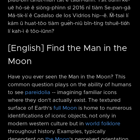
piáu-bīn tshut-hiān tsi̍t ê tsián-iánn. Tsit tiunn kè-
uē hó-sè ê siòng-phìnn sī 2016 nî tiàm Se-pan-gâ
Má-tik-lí ê Cadalso de los Vidrios hip-⁠-ê. M̄-tsai lí
kám ū huat-tōo tiàm gue̍h-niû bīn-tíng tshuē-tio̍h
lí kah-ì ê tôo-iūnn?
[English] Find the Man in the
Moon
Have you ever seen the Man in the Moon? This
common question plays on the ability of humans
to see
pareidolia
-⁠- imagining familiar icons
where they don't actually exist. The textured
surface of Earth's
full Moon
is home to numerous
identifications of iconic objects, not only in
modern western culture but in
world folklore
throughout history. Examples, typically
dependent on
the Moon
's perceived orientation,