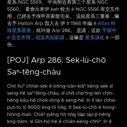
星系 NGC 5569。 中央附近有第三个星系 NGC
5560。 看會出來伊 kah 較大 ê NGC 5566 有交互作
用，已經去予搝甲弄家散宅矣。 這組星系三重奏，嘛
去予 Halton Arp 囥入去 伊 tī 1966 年編 ê
Atlas 特
殊星系星表
，就叫做 Arp 286。 是講，這款
宇宙中
ê 交互作用
，
咱這馬知影講
，這嘛是
星系演化
ê 一部
份。
[POJ] Arp 286: Sek-lú-chō
Saⁿ-têng-chàu
Chit tiuⁿ chhái-sek ê bōng-oán-kiàⁿ kéng-sek sī
seng-hē saⁿ-têng-chàu, sī chi̍t cho͘ tng-leh chìn-
hêng kāu-hō͘ chok-iōng ê seng-hē. In lî lán chha-
put-to sī 9000 kng-nî hn̄g, tī Sek-lú-chō ê hong-
hiòng hiah. Chiàⁿ-pêng hit nn̄g lia̍p si̍p-jī-hêng
kng-tiám, sī Gîn-hô-hē ê chiân-kéng-chhiⁿ. In ê