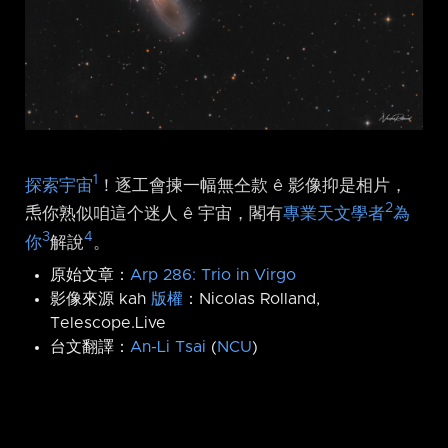
1
探索宇宙
！逐工會揀一幅無仝款 ê 影像抑是相片，
2
𤆬你熟似咱這个迷人 ê 宇宙，閣有
專業天文學者
為
3
4
你
解說
。
原始文章：
Arp 286: Trio in Virgo
影像來源 kah
版權
：Nicolas Rolland,
Telescope.Live
台文翻譯：
An-Li Tsai
(
NCU
)