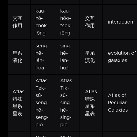
kau-
kau-
交互
hō͘-
hōo-
交互
interaction
作用
chok-
tsok-
作用
iōng
iōng
seng-
sing-
星系
hē-
hē-
星系
evolution of
演化
ián-
ián-
演化
galaxies
hòa
huà
Atlas
Atlas
Te̍k-
Ti̍k-
Atlas
Atlas
sû-
sû-
Atlas of
特殊
特殊
seng-
sing-
Peculiar
星系
星系
hē-
hē-
Galaxies
星表
星表
seng-
sing-
pió
pió