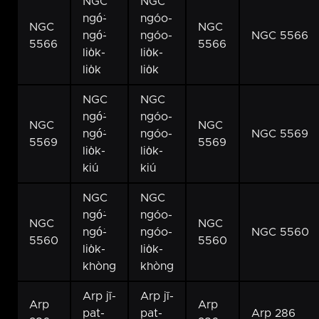
NGC
NGC
ngó͘-
ngóo-
NGC
NGC
ngó͘-
ngóo-
NGC 5566
5566
5566
lio̍k-
lio̍k-
lio̍k
lio̍k
NGC
NGC
ngó͘-
ngóo-
NGC
NGC
ngó͘-
ngóo-
NGC 5569
5569
5569
lio̍k-
lio̍k-
kiú
kiú
NGC
NGC
ngó͘-
ngóo-
NGC
NGC
ngó͘-
ngóo-
NGC 5560
5560
5560
lio̍k-
lio̍k-
khòng
khòng
Arp jī-
Arp jī-
Arp
Arp
pat-
pat-
Arp 286