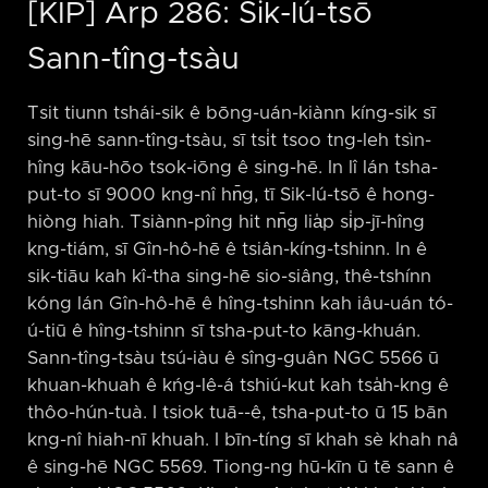
[KIP] Arp 286: Sik-lú-tsō
Sann-tîng-tsàu
Tsit tiunn tshái-sik ê bōng-uán-kiànn kíng-sik sī
sing-hē sann-tîng-tsàu, sī tsi̍t tsoo tng-leh tsìn-
hîng kāu-hōo tsok-iōng ê sing-hē. In lî lán tsha-
put-to sī 9000 kng-nî hn̄g, tī Sik-lú-tsō ê hong-
hiòng hiah. Tsiànn-pîng hit nn̄g lia̍p si̍p-jī-hîng
kng-tiám, sī Gîn-hô-hē ê tsiân-kíng-tshinn. In ê
sik-tiāu kah kî-tha sing-hē sio-siâng, thê-tshínn
kóng lán Gîn-hô-hē ê hîng-tshinn kah iâu-uán tó-
ú-tiū ê hîng-tshinn sī tsha-put-to kāng-khuán.
Sann-tîng-tsàu tsú-iàu ê sîng-guân NGC 5566 ū
khuan-khuah ê kńg-lê-á tshiú-kut kah tsa̍h-kng ê
thôo-hún-tuà. I tsiok tuā-⁠-ê, tsha-put-to ū 15 bān
kng-nî hiah-nī khuah. I bīn-tíng sī khah sè khah nâ
ê sing-hē NGC 5569. Tiong-ng hū-kīn ū tē sann ê