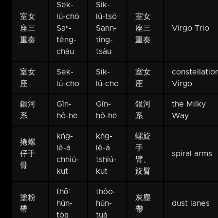
Sek-
Sik-
室女
lú-chō
lú-tsō
室女
座三
Saⁿ-
Sann-
座三
Virgo Trio
重奏
têng-
tîng-
重奏
chàu
tsàu
室女
Sek-
Sik-
室女
constellatio
座
lú-chō
lú-chō
座
Virgo
銀河
Gîn-
Gîn-
銀河
the Milky
系
hô-hē
hô-hē
系
Way
kńg-
kńg-
螺旋
捲螺
lê-á
lê-á
手
仔手
spiral arms
chhiú-
tshiú-
臂、
骨
kut
kut
旋臂
thô͘-
thôo-
塗粉
灰塵
hún-
hún-
dust lanes
帶
帶
tòa
tuà