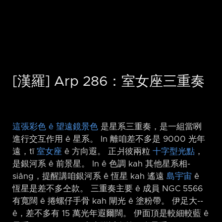
[漢羅] Arp 286：室女座三重奏
這張彩色 ê 望遠鏡景色
是星系三重奏，是一組當咧
進行交互作用 ê 星系。 In 離咱差不多是 9000 光年
遠，tī
室女座
ê 方向遐。 正爿彼兩粒
十字型光點
，
是銀河系 ê 前景星。 In ê 色調 kah 其他星系相-
siâng，提醒講咱銀河系 ê 恆星 kah 遙遠
島宇宙
ê
恆星是差不多仝款。 三重奏主要 ê 成員 NGC 5566
有寬闊 ê 捲螺仔手骨 kah 閘光 ê 塗粉帶。 伊足大-⁠-
ê，差不多有 15 萬光年遐爾闊。 伊面頂是較細較藍 ê