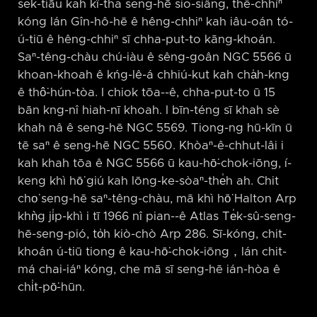
sek-tiāu kah kî-tha seng-hē sio-siâng, thê-chhíⁿ
kóng lán Gîn-hô-hē ê hêng-chhiⁿ kah iâu-oán tó-
ú-tiū ê hêng-chhiⁿ sī chha-put-to kāng-khoán.
Saⁿ-têng-chàu chú-iàu ê sêng-goân NGC 5566 ū
khoan-khoah ê kńg-lê-á chhiú-kut kah cha̍h-kng
ê thô͘-hún-tòa. I chiok tōa-⁠-ê, chha-put-to ū 15
bān kng-nî hiah-nī khoah. I bīn-téng sī khah sè
khah nâ ê seng-hē NGC 5569. Tiong-ng hū-kīn ū
tē saⁿ ê seng-hē NGC 5560. Khòaⁿ-ê-chhut-lâi i
kah khah tōa ê NGC 5566 ū kau-hō͘-chok-iōng, í-
keng khì hō͘ giú kah lōng-ke-sòaⁿ-the̍h ah. Chit
cho͘ seng-hē saⁿ-têng-chàu, mā khì hō͘ Halton Arp
khǹg ji̍p-khì i tī 1966 nî pian-⁠-ê Atlas Te̍k-sû-seng-
hē-seng-pió, to̍h kiò-chò Arp 286. Sī-kóng, chit-
khoán ú-tiū tiong ê kau-hō͘-chok-iōng，lán chit-
má chai-iáⁿ kóng, che mā sī seng-hē ián-hòa ê
chi̍t-pō͘-hūn.