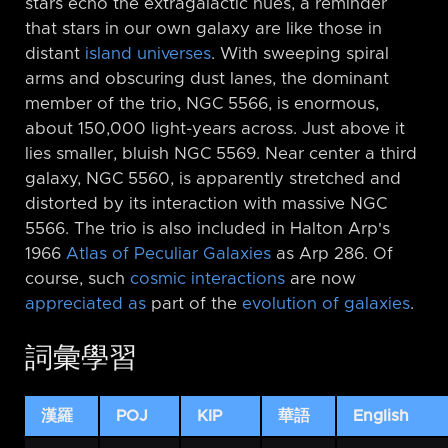
stars echo the extragalactic hues, a reminder
that stars in our own galaxy are like those in
distant
island universes
. With sweeping spiral
arms and obscuring dust lanes, the dominant
member of the trio, NGC 5566, is enormous,
about 150,000 light-years across. Just above it
lies smaller, bluish NGC 5569. Near center a third
galaxy, NGC 5560, is apparently stretched and
distorted by its interaction with massive NGC
5566. The trio is also included in Halton Arp's
1966
Atlas of Peculiar Galaxies
as Arp 286. Of
course, such
cosmic interactions
are now
appreciated as
part of the
evolution of galaxies
.
詞彙學習
漢羅
POJ
KIP
華語
English