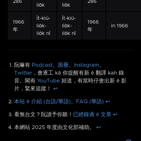
286
286
lio̍k
lio̍k
i̍t-kiú-
i̍t-kiú-
1966
1966
lio̍k-
lio̍k-
in 1966
年
年
lio̍k nî
lio̍k nî
阮嘛有
Podcast
、
面冊
、
Instagram
、
Twitter
，會逐工 kā 你提醒有新 ê 翻譯 kah 錄
音。閣有
YouTube
頻道，有當時仔會出新 ê 影
片，緊來追蹤！
↩︎
本站 ê 介紹 (台語/華語)
、
FAQ (華語)
↩︎
看無台文？阮讀予你聽！
已經錄過 ê 文章
↩︎
本網站 2025 年度由文化部補助。
↩︎