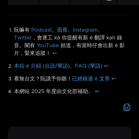
阮嘛有
Podcast
、
面冊
、
Instagram
、
Twitter
，會逐工 kā 你提醒有新 ê 翻譯 kah 錄
音。閣有
YouTube
頻道，有當時仔會出新 ê 影
片，緊來追蹤！
↩︎
本站 ê 介紹 (台語/華語)
、
FAQ (華語)
↩︎
看無台文？阮讀予你聽！
已經錄過 ê 文章
↩︎
本網站 2025 年度由文化部補助。
↩︎