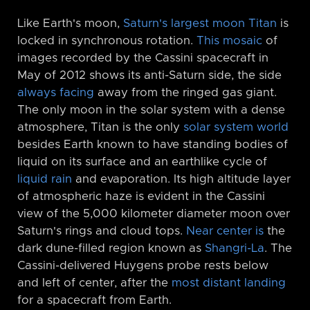
Like Earth's moon,
Saturn's largest moon Titan
is
locked in synchronous rotation.
This mosaic
of
images recorded by the Cassini spacecraft in
May of 2012 shows its anti-Saturn side, the side
always facing
away from the ringed gas giant.
The only moon in the solar system with a dense
atmosphere, Titan is the only
solar system world
besides Earth known to have standing bodies of
liquid on its surface and an earthlike cycle of
liquid rain
and evaporation. Its high altitude layer
of atmospheric haze is evident in the Cassini
view of the 5,000 kilometer diameter moon over
Saturn's rings and cloud tops.
Near center is
the
dark dune-filled region known as
Shangri-La
. The
Cassini-delivered Huygens probe rests below
and left of center, after the
most distant landing
for a spacecraft from Earth.