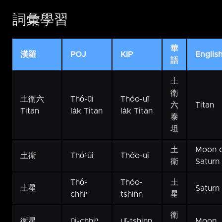
詞彙學習
華
漢羅
POJ
KIP
Englis
語
土
衛
土衛六
Thó͘-ūi
Thóo-uī
六
Titan
Titan
la̍k Titan
la̍k Titan
泰
坦
土
Moon 
土衛
Thó͘-ūi
Thóo-uī
衛
Saturn
Thó͘-
Thóo-
土
土星
Saturn
chhiⁿ
tshinn
星
衛
衛星
ūi-chhiⁿ
uī-tshinn
Moon