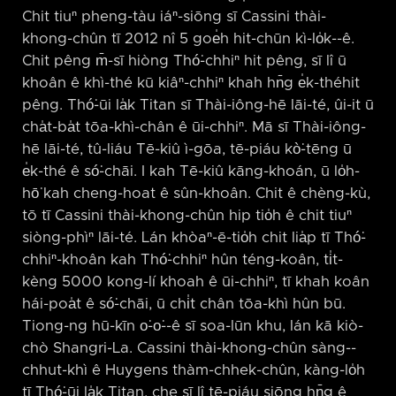
Chit tiuⁿ pheng-tàu iáⁿ-siōng sī Cassini thài-
khong-chûn tī 2012 nî 5 goe̍h hit-chūn kì-lo̍k-⁠-ê.
Chit pêng m̄-sī hiòng Thó͘-chhiⁿ hit pêng, sī lî ū
khoân ê khì-thé kū kiâⁿ-chhiⁿ khah hn̄g e̍k-théhit
pêng. Thó͘-ūi la̍k Titan sī Thài-iông-hē lāi-té, ûi-it ū
cha̍t-ba̍t tōa-khì-chân ê ūi-chhiⁿ. Mā sī Thài-iông-
hē lāi-té, tû-liáu Tē-kiû ì-gōa, tē-piáu kò͘-tēng ū
e̍k-thé ê só͘-chāi. I kah Tē-kiû kāng-khoán, ū lo̍h-
hō͘ kah cheng-hoat ê sûn-khoân. Chit ê chèng-kù,
tō tī Cassini thài-khong-chûn hip tio̍h ê chit tiuⁿ
siòng-phìⁿ lāi-té. Lán khòaⁿ-ē-tio̍h chit lia̍p tī Thó͘-
chhiⁿ-khoân kah Thó͘-chhiⁿ hûn téng-koân, ti̍t-
kèng 5000 kong-lí khoah ê ūi-chhiⁿ, tī khah koân
hái-poa̍t ê só͘-chāi, ū chi̍t chân tōa-khì hûn bū.
Tiong-ng hū-kīn o͘-o͘-⁠-ê sī soa-lūn khu, lán kā kiò-
chò Shangri-La. Cassini thài-khong-chûn sàng-⁠-
chhut-khì ê Huygens thàm-chhek-chûn, kàng-lo̍h
tī Thó͘-ūi la̍k Titan, che sī lî tē-piáu siōng hn̄g ê