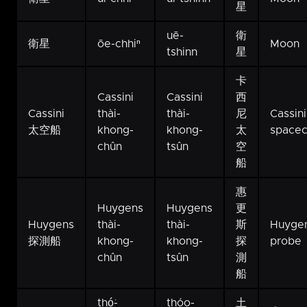
星
uē-
衛
衛星
ōe-chhiⁿ
Moon
tshinn
星
卡
Cassini
Cassini
西
Cassini
thài-
thài-
尼
Cassini
太空船
khong-
khong-
太
spacec
chûn
tsûn
空
船
惠
Huygens
Huygens
更
Huygens
thài-
thài-
斯
Huyge
探測船
khong-
khong-
探
probe
chûn
tsûn
測
船
thó͘-
thóo-
土