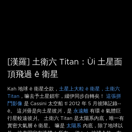
[漢羅] 土衛六 Titan：Ùi 土星面
頂飛過 ê 衛星
Kah 地球 ê 衛星仝款，
土星上大粒 ê 衛星，土衛六
Titan
，嘛去予土星鎖牢，綴伊同步自轉矣！
這張拼
鬥影像
是 Cassini 太空船 tī 2012 年 5 月彼陣記錄-⁠-
ê。 這爿毋是向土星彼爿，是
永遠離
有環 ê 氣體巨
行星較遠彼爿。 土衛六 Titan 是太陽系內底，唯一有
實密大氣層 ê 衛星。 嘛是
太陽系
內底，除了地球以