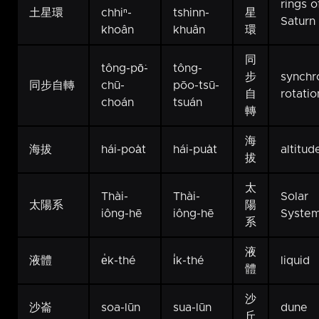
rings o
土星環
chhiⁿ-
tshinn-
星
Saturn
khoân
khuân
環
同
tông-pō͘-
tông-
步
synchr
同步自轉
chū-
pōo-tsū-
自
rotatio
choán
tsuán
轉
海
海拔
hái-poa̍t
hái-pua̍t
altitud
拔
太
Thài-
Thài-
Solar
太陽系
陽
iông-hē
iông-hē
Syste
系
液
液體
e̍k-thé
i̍k-thé
liquid
體
沙
沙崙
soa-lūn
sua-lūn
dune
丘