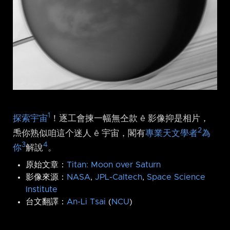
1
探索宇宙
！逐工會揀一幅無仝款 ê 影像抑是相片，
2
𤆬你熟似咱這个迷人 ê 宇宙，閣有
專業天文學者
為
3
4
你
解說
。
原始文章：
Titan: Moon over Saturn
影像來源：
NASA
,
JPL-Caltech
,
Space Science
Institute
台文翻譯：
An-Li Tsai
(
NCU
)