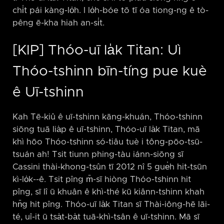
chi̍t pái kàng-lo̍h. I lo̍h-bóe tō tī óa tiong-ng ê tò-
pêng ē-kha hiah an-si̍t.
[KIP] Thóo-uī la̍k Titan: Uì
Thóo-tshinn bīn-tíng pue kuè
ê Uī-tshinn
Kah Tē-kiû ê uī-tshinn kāng-khuán, Thóo-tshinn
siōng tuā lia̍p ê uī-tshinn, Thóo-uī la̍k Titan, mā
khì hōo Thóo-tshinn só-tiâu tuè i tông-pōo-tsū-
tsuán ah! Tsit tiunn phing-tàu iánn-siōng sī
Cassini thài-khong-tsûn tī 2012 nî 5 gue̍h hit-tsūn
kì-lo̍k-⁠-ê. Tsit pîng m̄-sī hiòng Thóo-tshinn hit
pîng, sī lî ū khuân ê khì-thé kū kiânn-tshinn khah
hn̄g hit pîng. Thóo-uī la̍k Titan sī Thài-iông-hē lāi-
té, uî-it ū tsa̍t-ba̍t tuā-khì-tsân ê uī-tshinn. Mā sī