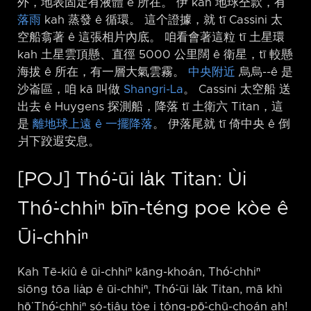
外，地表固定有液體 ê 所在。 伊 kah 地球仝款，有
落雨
kah 蒸發 ê 循環。 這个證據，就 tī Cassini 太
空船翕著 ê 這張相片內底。 咱看會著這粒 tī 土星環
kah 土星雲頂懸、直徑 5000 公里闊 ê 衛星，tī 較懸
海拔 ê 所在，有一層大氣雲霧。
中央附近
烏烏-⁠-ê 是
沙崙區，咱 kā 叫做
Shangri-La
。 Cassini 太空船 送
出去 ê Huygens 探測船，降落 tī 土衛六 Titan，這
是
離地球上遠 ê 一擺降落
。 伊落尾就 tī 倚中央 ê 倒
爿下跤遐安息。
[POJ] Thó͘-ūi la̍k Titan: Ùi
Thó͘-chhiⁿ bīn-téng poe kòe ê
Ūi-chhiⁿ
Kah Tē-kiû ê ūi-chhiⁿ kāng-khoán, Thó͘-chhiⁿ
siōng tōa lia̍p ê ūi-chhiⁿ, Thó͘-ūi la̍k Titan, mā khì
hō͘ Thó͘-chhiⁿ só-tiâu tòe i tông-pō͘-chū-choán ah!