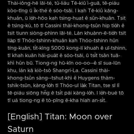
Thài-iông-hē lāi-té, tû-liáu Tē-kiû ì-guā, tē-piáu
kòo-tīng ū i̍k-thé ê sóo-tsāi. I kah Tē-kiû kāng-
khuán, ū lo̍h-hōo kah tsing-huat ê sûn-khuân. Tsit
ê tsìng-kù, tō tī Cassini thài-khong-tsûn hip tio̍h ê
tsit tiunn siòng-phìnn lāi-té. Lán khuànn-ē-tio̍h tsit
lia̍p tī Thóo-tshinn-khuân kah Thóo-tshinn hûn
tíng-kuân, ti̍t-kìng 5000 kong-lí khuah ê uī-tshinn,
tī khah kuân hái-pua̍t ê sóo-tsāi, ū tsi̍t tsân tuā-
khì hûn bū. Tiong-ng hū-kīn oo-oo-⁠-ê sī sua-lūn
khu, lán kā kiò-tsò Shangri-La. Cassini thài-
khong-tsûn sàng-⁠-tshut-khì ê Huygens thàm-
tshik-tsûn, kàng-lo̍h tī Thóo-uī la̍k Titan, tse sī lî
tē-piáu siōng hn̄g ê tsi̍t pái kàng-lo̍h. I lo̍h-bué tō
tī uá tiong-ng ê tò-pîng ē-kha hiah an-si̍t.
[English] Titan: Moon over
Saturn