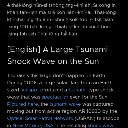
ê thài-iông hûn-si tshòng tn̄g-⁠-khì ah. Sī kóng in
khah tán-⁠-leh mā sī ē koh liân-⁠-khí-lâi. Thài-iông
khí-kha-lîng thuànn-⁠-khui ê sok-tōo, sī tsi̍t tiám-
tsing 100 bān kong-lí hiah-nī kín, in kuí-ā hun-
tsing to̍h se̍h Thài-iông tsi̍t liàn.
[English] A Large Tsunami
Shock Wave on the Sun
Tsunamis this large don't happen on Earth.
During 2006, a large solar flare from an Earth-
sized
sunspot
produced a
tsunami
-type shock
wave that was
spectacular
even for the Sun.
Pictured here
, the
tsunami wave
was captured
moving out from active region AR 10930 by the
Optical Solar Patrol Network
(OSPAN) telescope
in
New Mexico
,
USA
. The resulting
shock wave
,