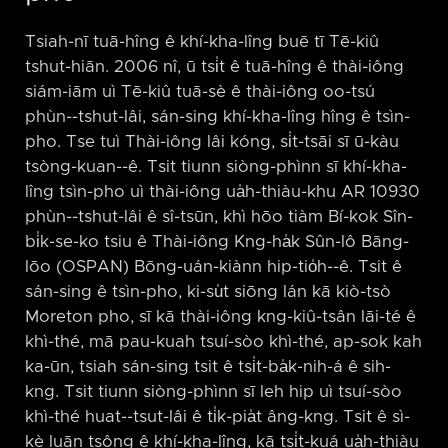
Tsiah-nī tuā-hîng ê khí-kha-lîng buē tī Tē-kiû
tshut-hiān. 2006 nî, ū tsi̍t ê tuā-hîng ê thài-iông
siám-iām uì Tē-kiû tuā-sè ê thài-iông oo-tsú
phùn-⁠-tshut-lâi, sán-sing khí-kha-lîng hîng ê tsìn-
pho. Tse tuì Thài-iông lâi kóng, si̍t-tsāi sī ū-kàu
tsòng-kuan-⁠-ê. Tsit tiunn siòng-phìnn sī khí-kha-
lîng tsìn-pho uì thài-iông ua̍h-thiàu-khu AR 10930
phùn-⁠-tshut-lâi ê sî-tsūn, khì hōo tiàm Bí-kok Sîn-
bi̍k-se-ko tsiu ê Thài-iông Kng-ha̍k Sûn-lô Bāng-
lōo (OSPAN) Bōng-uán-kiànn hip-tio̍h-⁠-ê. Tsit ê
sán-sing ê tsìn-pho, ki-su̍t siōng lán kā kiò-tsò
Moreton pho, sī kā thài-iông kng-kiû-tsân lāi-té ê
khì-thé, mā pau-kuah tsuí-sòo khì-thé, ap-sok kah
ka-ūn, tsiah sán-sing tsit ê tsi̍t-ba̍k-nih-á ê sih-
kng. Tsit tiunn siòng-phìnn sī leh hip uì tsuí-sòo
khì-thé huat-⁠-tsut-lâi ê ti̍k-pia̍t âng-kng. Tsit ê sì-
kè luān tsông ê khí-kha-lîng, kā tsi̍t-kuá ua̍h-thiàu