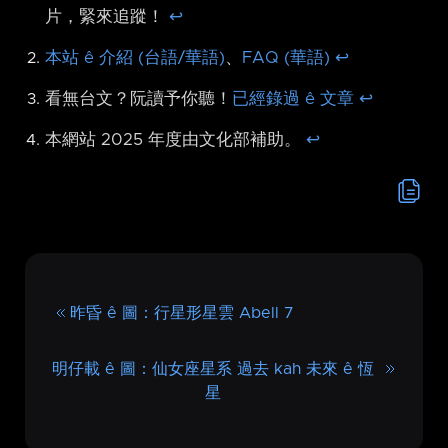
片，緊來追蹤！
↩︎
本站 ê 介紹 (台語/華語)
、
FAQ (華語)
↩︎
看無台文？阮讀予你聽！
已經錄過 ê 文章
↩︎
本網站 2025 年度由文化部補助。
↩︎
昨昏 ê 圖：行星形星雲 Abell 7
明仔載 ê 圖：仙女座星系 過去 kah 未來 ê 恆
星