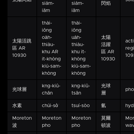
siám-
siám-
閃焰
iām
iām
thài-
thài-
iông
iông
oa̍h-
ua̍h-
太陽
太陽活跳
act
thiàu-
thiàu-
活躍
區 AR
reg
khu AR
khu it-
區 AR
10930
109
it-khòng
khòng
10930
kiú-sam-
kiú-sam-
khòng
khòng
kng-kiû-
kng-kiû-
光球
光球層
pho
chân
tsân
層
水素
chúi-sò͘
tsuí-sòo
氫
hyd
Moreton
Moreton
Moreton
莫爾
Mor
波
pho
pho
頓波
wa