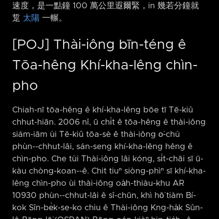
速度，是一點鐘 100 萬公里遐爾緊，in 幾若分鐘就
踅
太陽
一輾。
[POJ] Thài-iông bīn-téng ê
Tōa-hêng Khí-kha-lêng chìn-
pho
Chiah-nī tōa-hêng ê khí-kha-lêng bōe tī Tē-kiû
chhut-hiān. 2006 nî, ū chi̍t ê tōa-hêng ê thài-iông
siám-iām ùi Tē-kiû tōa-sè ê thài-iông o͘-chú
phùn-⁠-chhut-lâi, sán-seng khí-kha-lêng hêng ê
chìn-pho. Che tùi Thài-iông lâi kóng, si̍t-chāi sī ū-
kàu chòng-koan-⁠-ê. Chit tiuⁿ siòng-phìⁿ sī khí-kha-
lêng chìn-pho ùi thài-iông oa̍h-thiàu-khu AR
10930 phùn-⁠-chhut-lâi ê sî-chūn, khì hō͘ tiàm Bí-
kok Sîn-be̍k-se-ko chiu ê Thài-iông Kng-ha̍k Sûn-