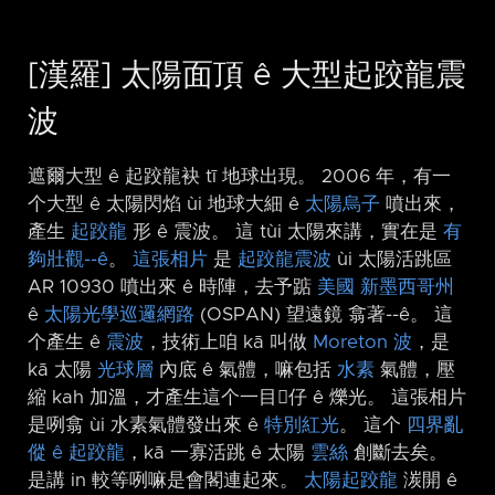
[漢羅] 太陽面頂 ê 大型起跤龍震
波
遮爾大型 ê 起跤龍袂 tī 地球出現。 2006 年，有一
个大型 ê 太陽閃焰 ùi 地球大細 ê
太陽烏子
噴出來，
產生
起跤龍
形 ê 震波。 這 tùi 太陽來講，實在是
有
夠壯觀-⁠-ê
。
這張相片
是
起跤龍震波
ùi 太陽活跳區
AR 10930 噴出來 ê 時陣，去予踮
美國
新墨西哥州
ê
太陽光學巡邏網路
(OSPAN) 望遠鏡 翕著-⁠-ê。 這
个產生 ê
震波
，技術上咱 kā 叫做
Moreton 波
，是
kā 太陽
光球層
內底 ê 氣體，嘛包括
水素
氣體，壓
縮 kah 加溫，才產生這个一目𥍉仔 ê 爍光。 這張相片
是咧翕 ùi 水素氣體發出來 ê
特別紅光
。 這个
四界亂
傱 ê 起跤龍
，kā 一寡活跳 ê 太陽
雲絲
創斷去矣。
是講 in 較等咧嘛是會閣連起來。
太陽起跤龍
湠開 ê