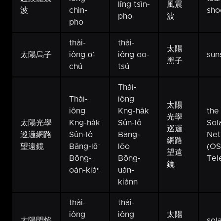
lîng tsìn-
風震
波
chìn-
sho
pho
波
pho
thài-
thài-
太陽
太陽烏子
iông o͘-
iông oo-
sun
黑子
chú
tsú
Thài-
Thài-
iông
太陽
iông
Kng-ha̍k
the
光學
太陽光學
Kng-ha̍k
Sûn-lô
Sol
巡邏
巡邏網路
Sûn-lô
Bāng-
Net
網路
望遠鏡
Bāng-lō͘
lōo
(O
望遠
Bōng-
Bōng-
Tel
鏡
oán-kiàⁿ
uán-
kiànn
thài-
thài-
iông
iông
太陽
太陽閃焰
sola