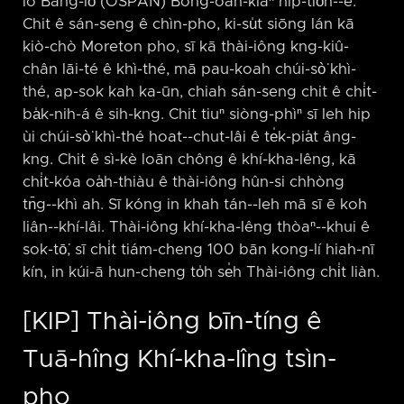
lô Bāng-lō͘ (OSPAN) Bōng-oán-kiàⁿ hip-tio̍h-⁠-ê.
Chit ê sán-seng ê chìn-pho, ki-su̍t siōng lán kā
kiò-chò Moreton pho, sī kā thài-iông kng-kiû-
chân lāi-té ê khì-thé, mā pau-koah chúi-sò͘ khì-
thé, ap-sok kah ka-ūn, chiah sán-seng chit ê chi̍t-
ba̍k-nih-á ê sih-kng. Chit tiuⁿ siòng-phìⁿ sī leh hip
ùi chúi-sò͘ khì-thé hoat-⁠-chut-lâi ê te̍k-pia̍t âng-
kng. Chit ê sì-kè loān chông ê khí-kha-lêng, kā
chi̍t-kóa oa̍h-thiàu ê thài-iông hûn-si chhòng
tn̄g-⁠-khì ah. Sī kóng in khah tán-⁠-leh mā sī ē koh
liân-⁠-khí-lâi. Thài-iông khí-kha-lêng thòaⁿ-⁠-khui ê
sok-tō͘, sī chi̍t tiám-cheng 100 bān kong-lí hiah-nī
kín, in kúi-ā hun-cheng to̍h se̍h Thài-iông chi̍t liàn.
[KIP] Thài-iông bīn-tíng ê
Tuā-hîng Khí-kha-lîng tsìn-
pho