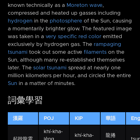
known technically as a
Moreton wave
,
compressed and heated up gasses including
hydrogen
in the
photosphere
of the Sun, causing
a momentarily brighter glow. The featured image
was taken in a
very specific red color
emitted
exclusively by hydrogen gas. The
rampaging
tsunami
took out some active
filaments
on the
Sun, although many re-established themselves
later. The
solar tsunami
spread at nearly one
million kilometers per hour, and circled the entire
Sun
in a matter of minutes.
詞彙學習
漢羅
POJ
KIP
華語
Eng
khí-kha-
khí-kha-
龍捲
起跤龍震
lêng
tsu