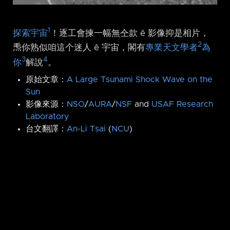
1
探索宇宙
！逐工會揀一幅無仝款 ê 影像抑是相片，
2
𤆬你熟似咱這个迷人 ê 宇宙，閣有
專業天文學者
為
3
4
你
解說
。
原始文章：
A Large Tsunami Shock Wave on the
Sun
影像來源：
NSO
/
AURA
/
NSF
and
USAF Research
Laboratory
台文翻譯：
An-Li Tsai
(
NCU
)