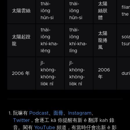
thài-
thài-
太陽
fil
太陽雲絲
iông
iông
絲狀
the
hûn-si
hûn-si
體
thài-
thài-
太陽
太陽起跤
iông
iông
sol
龍捲
龍
khí-kha-
khí-kha-
tsu
風
lêng
lîng
jī-
jī-
khòng-
khòng-
2006
2006 年
dur
khòng-
khòng-
年
lio̍k nî
lio̍k nî
阮嘛有
Podcast
、
面冊
、
Instagram
、
Twitter
，會逐工 kā 你提醒有新 ê 翻譯 kah 錄
音。閣有
YouTube
頻道，有當時仔會出新 ê 影