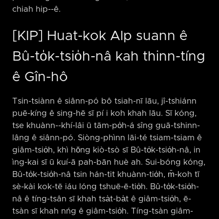
chiah hip-⁠-ê.
[KIP] Huat-kok Alp suann ê
Bû-to̍k-tsio̍h-nâ kah thinn-tíng
ê Gîn-hô
Tsin-tsiànn ê siânn-pó bô tsiah-nī lāu, jî-tshiánn
puē-kíng ê sing-hē sī pí i koh khah lāu. Sī kóng,
tse khuànn-⁠-khí-lâi ū tām-po̍h-á sîng guā-tshinn-
lâng ê siânn-pó. Siòng-phìnn lāi-té tsiam-tsiam ê
giâm-tsio̍h, khì hŏng kiò-tsò sī Bû-to̍k-tsio̍h-nâ, in
ìng-kai sī ū kuí-ā pah-bān huè ah. Sui-bóng kóng,
Bû-to̍k-tsio̍h-nâ tsin hán-tit khuànn-tio̍h, m̄-koh tī
sè-kài kok-tē iáu lóng tshuē-ē-tio̍h. Bû-to̍k-tsio̍h-
nâ ê tíng-tsân sī khah tsa̍t-ba̍t ê giâm-tsio̍h, ē-
tsàn sī khah nńg ê giâm-tsio̍h. Tíng-tsàn giâm-