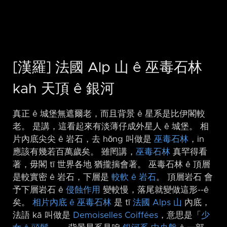
[漢羅] 法國 Alp 山 ê 巫毒石林
kah 天頂 ê 銀河
真正 ê 城堡無遮爾老，而且背景 ê 星系是比伊閣較
老。 是講，這看起來有淡薄仔成外星人 ê 城堡。 相
片內底尖尖 ê 岩石，去 hŏng 叫做是
巫毒石林
，in
應該有幾若百萬歲矣。 雖罔講，
巫毒石林
真罕得看
著，毋閣 tī 世界各地 猶攏揣會著。 巫毒石林 ê 頂層
是較實密 ê 岩石，下層是
較軟 ê 岩石
。 頂層岩石 會
予下層岩石 ê
侵蝕作用
變較慢，落尾就變做這形-⁠-ê
矣。
相片內底 ê 巫毒石林
是 tī
法國 Alps 山
內底，
法語 kā 叫做是
Demoiselles
Coiffées
，意思是「
少