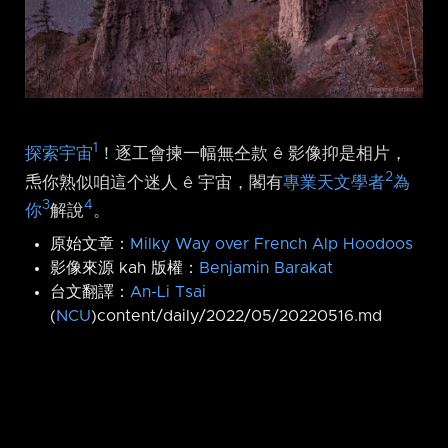
1
探索宇宙
！逐工會揀一幅無仝款 ê 影像抑是相片，
2
𤆬你熟似咱這个迷人 ê 宇宙，閣有
專業天文學者
為
3
4
你
解說
。
原始文章：
Milky Way over French Alp Hoodoos
影像來源 kah 版權：
Benjamin Barakat
台文翻譯：
An-Li Tsai
(
NCU
)content/daily/2022/05/20220516.md