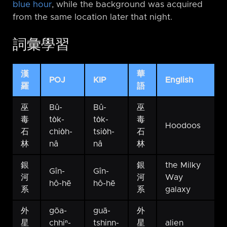
blue hour
, while the background was acquired
from the same location later that night.
詞彙學習
漢
華
POJ
KIP
English
羅
語
巫
Bû-
Bû-
巫
毒
to̍k-
to̍k-
毒
Hoodoos
石
chio̍h-
tsio̍h-
石
林
nâ
nâ
林
銀
銀
the Milky
Gîn-
Gîn-
河
河
Way
hô-hē
hô-hē
系
系
galaxy
外
gōa-
guā-
外
星
chhiⁿ-
tshinn-
星
alien