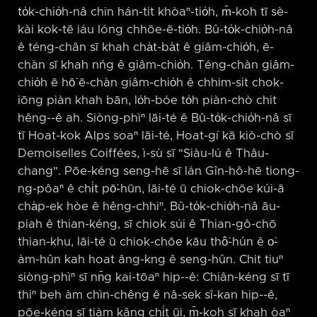
to̍k-chio̍h-nâ chin hán-tit khòaⁿ-tio̍h, m̄-koh tī sè-
kài kok-tē iáu lóng chhōe-ē-tio̍h. Bû-to̍k-chio̍h-nâ
ê téng-chân sī khah cha̍t-ba̍t ê giâm-chio̍h, ē-
chàn sī khah nńg ê giâm-chio̍h. Téng-chàn giâm-
chio̍h ē hō͘ ē-chàn giâm-chio̍h ê chhim-sit chok-
iōng piàn khah bān, lo̍h-bóe to̍h piàn-chò chit
hêng-⁠-ê ah. Siòng-phìⁿ lāi-té ê Bû-to̍k-chio̍h-nâ sī
tī Hoat-kok Alps soaⁿ lāi-té, Hoat-gí kā kiò-chò sī
Demoiselles Coiffées, ì-sù sī "Siàu-lú ê Thâu-
chang". Pōe-kéng seng-hē sī lán Gîn-hô-hē tiong-
ng-pôaⁿ ê chi̍t pō͘-hūn, lāi-té ū chiok-chōe kúi-ā
cha̍p-ek hòe ê hêng-chhiⁿ. Bû-to̍k-chio̍h-nâ āu-
piah ê thian-kéng, sī chiok súi ê Thian-gô-chō
thian-khu, lāi-té ū chiok-chōe kāu thô͘-hún ê o͘-
àm-hûn kah hoat âng-kng ê seng-hûn. Chit tiuⁿ
siòng-phìⁿ sī nn̄g kai-tōaⁿ hip-⁠-ê: Chiân-kéng sī tī
thiⁿ beh àm chìn-chêng ê nâ-sek sî-kan hip-⁠-ê,
pōe-kéng sī tiàm kâng chi̍t ūi, m̄-koh sī khah òaⁿ