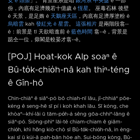
女 ê 頭鬃
」。 背景星系是咱
銀河系
中央盤
ê 一部
份，內底有足濟幾若十億歲 ê
恆星
。 巫毒石林 後壁
ê 天景，是足媠 ê
天鵝座天區
，內底有足濟厚塗粉 ê
烏暗雲
kah
發紅光 ê 星雲
。
這張相片
是兩階段翕-⁠-
ê：前景是 tī 天欲暗進前 ê
藍色時間
翕-⁠-ê，背景是
踮仝一位，毋閣是較晏才翕-⁠-ê。
[POJ] Hoat-kok Alp soaⁿ ê
Bû-to̍k-chio̍h-nâ kah thiⁿ-téng
ê Gîn-hô
Chin-chiàⁿ ê siâⁿ-pó bô chiah-nī lāu, jî-chhiáⁿ pōe-
kéng ê seng-hē sī pí i koh khah lāu. Sī kóng, che
khòaⁿ-⁠-khí-lâi ū tām-po̍h-á sêng gōa-chhiⁿ-lâng ê
siâⁿ-pó. Siòng-phìⁿ lāi-té chiam-chiam ê giâm-
chio̍h, khì hŏng kiò-chò sī Bû-to̍k-chio̍h-nâ, in èng-
kai sī ū kúi-ā pah-bān hòe ah. Sui-bóng kóng, Bû-