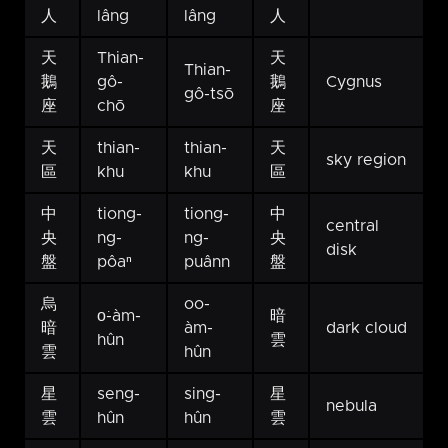
人
lâng
lâng
人
天
Thian-
天
Thian-
鵝
gô-
鵝
Cygnus
gô-tsō
座
chō
座
天
thian-
thian-
天
sky region
區
khu
khu
區
中
tiong-
tiong-
中
central
央
ng-
ng-
央
disk
盤
pôaⁿ
puânn
盤
烏
oo-
o͘-àm-
暗
暗
àm-
dark cloud
hûn
雲
雲
hûn
星
seng-
sing-
星
nebula
雲
hûn
hûn
雲