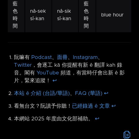
藍
藍
色
nâ-sek
nâ-sik
色
blue hour
時
sî-kan
sî-kan
時
間
間
阮嘛有
Podcast
、
面冊
、
Instagram
、
Twitter
，會逐工 kā 你提醒有新 ê 翻譯 kah 錄
音。閣有
YouTube
頻道，有當時仔會出新 ê 影
片，緊來追蹤！
↩︎
本站 ê 介紹 (台語/華語)
、
FAQ (華語)
↩︎
看無台文？阮讀予你聽！
已經錄過 ê 文章
↩︎
本網站 2025 年度由文化部補助。
↩︎