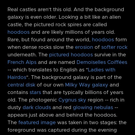
Real castles aren't this old. And the background
galaxy is even older. Looking a bit like an alien
castle, the pictured rock spires are called
hoodoos
and are likely millions of years old.
Rare, but found around the world,
hoodoos
form
when dense rocks slow the
erosion
of
softer rock
underneath. The
pictured hoodoos
survive in the
French Alps
and are named
Demoiselles
Coiffées
-⁠- which translates to English as "
Ladies with
Hairdos
". The background galaxy is part of the
central disk
of our own
Milky Way galaxy
and
contains
stars
that are typically billions of years
old. The photogenic
Cygnus sky
region -⁠- rich in
dusty
dark clouds
and red
glowing nebulas
-⁠-
appears just above and behind the hoodoos.
The
featured image
was taken in two stages: the
foreground was captured during the evening