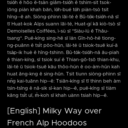
tsio̍h ē hōo ē-tsàn giâm-tsio̍h ê tshim-sit tsok-
iōng piàn khah bān, lo̍h-bué to̍h piàn-tsò tsit
hîng-⁠-ê ah. Siòng-phìnn lāi-té ê Bû-to̍k-tsio̍h-nâ sī
tī Huat-kok Alps suann lāi-té, Huat-gí kā kiò-tsò sī
Demoiselles Coiffées, ì-sù sī "Siàu-lú ê Thâu-
tsang". Puē-kíng sing-hē sī lán Gîn-hô-hē tiong-
ng-puânn ê tsi̍t pōo-hūn, lāi-té ū tsiok-tsuē kuí-ā
tsa̍p-ik huè ê hîng-tshinn. Bû-to̍k-tsio̍h-nâ āu-piah
ê thian-kíng, sī tsiok suí ê Thian-gô-tsō thian-khu,
lāi-té ū tsiok-tsuē kāu thôo-hún ê oo-àm-hûn kah
huat âng-kng ê sing-hûn. Tsit tiunn siòng-phìnn sī
nn̄g kai-tuānn hip-⁠-ê: Tsiân-kíng sī tī thinn beh àm
tsìn-tsîng ê nâ-sik sî-kan hip-⁠-ê, puē-kíng sī tiàm
kâng tsi̍t uī, m̄-koh sī khah uànn tsiah hip-⁠-ê.
[English] Milky Way over
French Alp Hoodoos