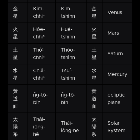
金
Kim-
Kim-
金
Venus
星
chhiⁿ
tshinn
星
火
Hóe-
Hué-
火
Mars
星
chhiⁿ
tshinn
星
土
Thó͘-
Thóo-
土
Saturn
星
chhiⁿ
tshinn
星
水
Chúi-
Tsuí-
水
Mercury
星
chhiⁿ
tshinn
星
黃
黃
n̂g-tō-
n̂g-tō-
ecliptic
道
道
bīn
bīn
plane
面
面
太
Thài-
太
Thài-
Solar
陽
iông-
陽
iông-hē
System
系
hē
系