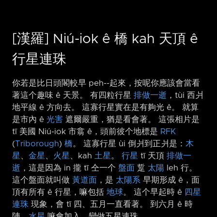
[漢羅] Niú-iok ê 橋 kah 天頂 ê
行星連珠
你若是比日頭閣較早 peh-⁠-起來，按呢你應該會當看
著這个趣味 ê 天景。 有四粒行星
排做一逝
，tùi 西爿
地平線 ê 方向去。 這寡行星實在是有夠光 ê。 就算
是市內 ê
光害
遮爾嚴重，猶是看會著。 這張相片是
tī 美國 Niú-iok 市翕 ê，頭前彼个地標是
RFK
(
Triborough
)
橋
。 這寡行星 ùi 倒爿到正爿是：
木
星
、
金星
、
火星
、kah
土星
。
行星
tī 天頂
排做一
逝
，這是因為 in 攏 tī 仝一个
盤面
踅
太陽
leh 行。
這个盤面就叫做
黃道面
，是
太陽系
早期形成 ê，面
頂有所有 ê 行星，嘛包括
地球
。 這个早起時 ê
四星
連珠
現象，會 tī 四、五月一直看著。 到六月 ê 時
陣，
水星
嘛會加入，變做五星連珠。