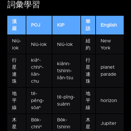
詞彙學習
漢
華
POJ
KIP
English
羅
語
Niú-
紐
New
Niú-iok
Niú-iok
iok
約
York
行
kiâⁿ-
行
kiânn-
星
chhiⁿ-
星
planet
tshinn-
連
liân-
連
parade
liân-tsu
珠
chu
珠
地
tē-
地
tē-pîng-
平
pêng-
平
horizon
suànn
線
sòaⁿ
線
木
Bo̍k-
Bo̍k-
木
Jupiter
星
chhiⁿ
tshinn
星