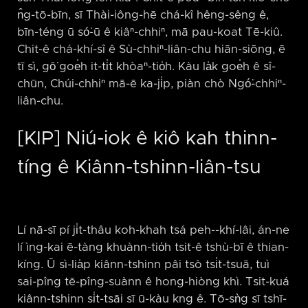
n̂g-tō-bīn, sī Thài-iông-hē chá-kî hêng-sêng ê,
bīn-téng ū só͘-ū ê kiâⁿ-chhiⁿ, mā pau-koat Tē-kiû.
Chit-ê chá-khí-sî ê Sù-chhiⁿ-liân-chu hiān-siōng, ē
tī sì, gō͘ goe̍h it-ti̍t khòaⁿ-tio̍h. Kàu la̍k goe̍h ê sî-
chūn, Chúi-chhiⁿ mā-ē ka-ji̍p, piàn chò Ngó͘-chhiⁿ-
liân-chu.
[KIP] Niú-iok ê kiô kah thinn-
tíng ê Kiânn-tshinn-liân-tsu
Lí nā-sī pí ji̍t-thâu koh-khah tsá peh-⁠-khí-lâi, án-ne
lí ìng-kai ē-tàng khuànn-tio̍h tsit-ê tshù-bī ê thian-
kíng. Ū sì-lia̍p kiânn-tshinn pâi tsò tsi̍t-tsuā, tuì
sai-pîng tē-pîng-suànn ê hong-hiòng khì. Tsit-kuá
kiânn-tshinn si̍t-tsāi sī ū-kàu kng ê. Tō-sǹg sī tshī-