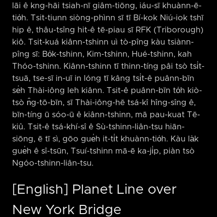
lāi ê kng-hāi tsiah-nī giâm-tiōng, iáu-sī khuànn-ē-
tio̍h. Tsit-tiunn siòng-phìnn sī tī Bí-kok Niú-iok tshī
hip ê, thâu-tsîng hit-ê tē-piau sī RFK (Triborough)
kiô. Tsit-kuá kiânn-tshinn uì tò-pîng kàu tsiànn-
pîng sī: Bo̍k-tshinn, Kim-tshinn, Hué-tshinn, kah
Thóo-tshinn. Kiânn-tshinn tī thinn-tíng pâi tsò tsi̍t-
tsuā, tse-sī in-uī in lóng tī kâng tsi̍t-ê puânn-bīn
se̍h Thài-iông leh kiânn. Tsit-ê puânn-bīn to̍h kiò-
tsò n̂g-tō-bīn, sī Thài-iông-hē tsá-kî hîng-sîng ê,
bīn-tíng ū sóo-ū ê kiânn-tshinn, mā pau-kuat Tē-
kiû. Tsit-ê tsá-khí-sî ê Sù-tshinn-liân-tsu hiān-
siōng, ē tī sì, gōo gue̍h it-ti̍t khuànn-tio̍h. Kàu la̍k
gue̍h ê sî-tsūn, Tsuí-tshinn mā-ē ka-ji̍p, piàn tsò
Ngóo-tshinn-liân-tsu.
[English] Planet Line over
New York Bridge