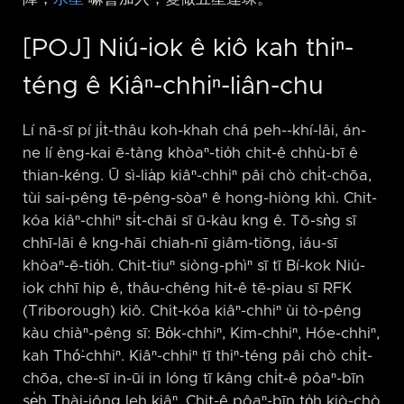
[POJ] Niú-iok ê kiô kah thiⁿ-
téng ê Kiâⁿ-chhiⁿ-liân-chu
Lí nā-sī pí ji̍t-thâu koh-khah chá peh-⁠-khí-lâi, án-
ne lí èng-kai ē-tàng khòaⁿ-tio̍h chit-ê chhù-bī ê
thian-kéng. Ū sì-lia̍p kiâⁿ-chhiⁿ pâi chò chi̍t-chōa,
tùi sai-pêng tē-pêng-sòaⁿ ê hong-hiòng khì. Chit-
kóa kiâⁿ-chhiⁿ si̍t-chāi sī ū-kàu kng ê. Tō-sǹg sī
chhī-lāi ê kng-hāi chiah-nī giâm-tiōng, iáu-sī
khòaⁿ-ē-tio̍h. Chit-tiuⁿ siòng-phìⁿ sī tī Bí-kok Niú-
iok chhī hip ê, thâu-chêng hit-ê tē-piau sī RFK
(Triborough) kiô. Chit-kóa kiâⁿ-chhiⁿ ùi tò-pêng
kàu chiàⁿ-pêng sī: Bo̍k-chhiⁿ, Kim-chhiⁿ, Hóe-chhiⁿ,
kah Thó͘-chhiⁿ. Kiâⁿ-chhiⁿ tī thiⁿ-téng pâi chò chi̍t-
chōa, che-sī in-ūi in lóng tī kâng chi̍t-ê pôaⁿ-bīn
se̍h Thài-iông leh kiâⁿ. Chit-ê pôaⁿ-bīn to̍h kiò-chò