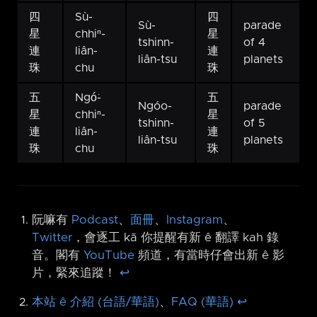
四
Sù-
四
Sù-
parade
星
chhiⁿ-
星
tshinn-
of 4
連
liân-
連
liân-tsu
planets
珠
chu
珠
五
Ngó͘-
五
Ngóo-
parade
星
chhiⁿ-
星
tshinn-
of 5
連
liân-
連
liân-tsu
planets
珠
chu
珠
阮嘛有
Podcast
、
面冊
、
Instagram
、
Twitter
，會逐工 kā 你提醒有新 ê 翻譯 kah 錄
音。閣有
YouTube
頻道，有當時仔會出新 ê 影
片，緊來追蹤！
↩︎
本站 ê 介紹 (台語/華語)
、
FAQ (華語)
↩︎