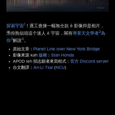
1
探索宇宙
！逐工會揀一幅無仝款 ê 影像抑是相片，
2
𤆬你熟似咱這个迷人 ê 宇宙，閣有
專業天文學者
為
3
4
你
解說
。
原始文章：
Planet Line over New York Bridge
影像來源 kah
版權
：
Stan Honda
APOD leh 招志願者來寫程式：
官方 Discord server
台文翻譯：
An-Li Tsai
(
NCU
)