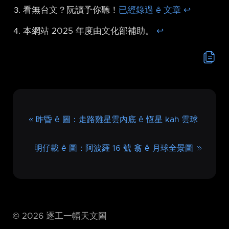
看無台文？阮讀予你聽！
已經錄過 ê 文章
↩︎
本網站 2025 年度由文化部補助。
↩︎
昨昏 ê 圖：走路雞星雲內底 ê 恆星 kah 雲球
明仔載 ê 圖：阿波羅 16 號 翕 ê 月球全景圖
©
2026
逐工一幅天文圖