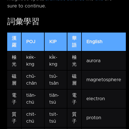
sure to continue.
詞彙學習
漢
華
POJ
KIP
English
羅
語
極
ke̍k-
ki̍k-
極
aurora
光
kng
kng
光
磁
chû-
tsû-
磁
magnetosphere
層
chân
tsân
層
電
tiān-
tiān-
電
electron
子
chú
tsú
子
質
chit-
tsit-
質
proton
子
chú
tsú
子