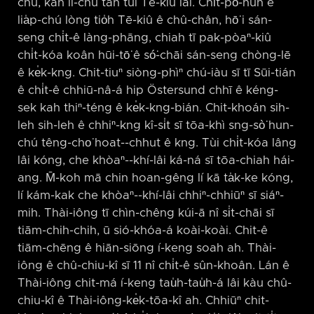
chú, kah lî-chú tàn tùi Tē-kiû lâi. Chi̍t-pō͘-hūn ê
lia̍p-chú lòng tio̍h Tē-kiû ê chû-chân, hō͘ i sán-
seng chi̍t-ê làng-phāng, chiah tī pak-pòaⁿ-kiû
chi̍t-kóa koân hūi-tō͘ ê só͘-chāi sán-seng chòng-lē
ê ke̍k-kng. Chit-tiuⁿ siòng-phìⁿ chú-iàu sī tī Sūi-tián
ê chi̍t-ê chhiū-nâ-á hip Östersund chhī ê kéng-
sek kah thiⁿ-téng ê ke̍k-kng-bián. Chit-khoán sih-
leh sih-leh ê chhiⁿ-kng kî-si̍t sī tōa-khì sng-sò͘ hun-
chú têng-cho͘ hoat-⁠-chhut ê kng. Tùi chi̍t-kóa lâng
lâi kóng, che khòaⁿ-⁠-khí-lâi ká-ná sī tōa-chiah hái-
ang. M̄-koh mā chin hoan-gêng lí kā ta̍k-ke kóng,
lí kám-kak che khòaⁿ-⁠-khí-lâi chhiⁿ-chhiūⁿ sī siáⁿ-
mih. Thài-iông tī chìn-chêng kúi-ā nî si̍t-chāi sī
tiām-chih-chih, ū sió-khóa-á koài-koài. Chit-ê
tiām-chēng ê hiān-siōng í-keng soah ah. Thài-
iông ê chû-chiu-kî sī 11 nî chi̍t-ê sûn-khoân. Lán ê
Thài-iông chit-má í-keng tau̍h-tau̍h-á lâi kàu chû-
chiu-kî ê Thài-iông-ke̍k-tōa-kî ah. Chhiūⁿ chit-