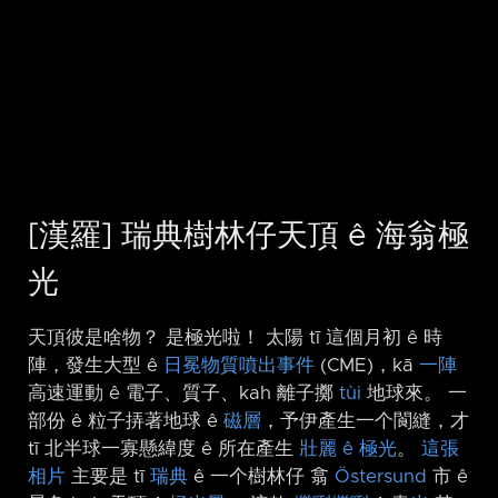
[漢羅] 瑞典樹林仔天頂 ê 海翁極
光
天頂彼是啥物？ 是極光啦！ 太陽 tī 這個月初 ê 時
陣，發生大型 ê
日冕物質噴出事件
(CME)，kā
一陣
高速運動 ê 電子、質子、kah 離子擲
tùi
地球來。 一
部份 ê 粒子挵著地球 ê
磁層
，予伊產生一个閬縫，才
tī 北半球一寡懸緯度 ê 所在產生
壯麗 ê 極光
。
這張
相片
主要是 tī
瑞典
ê 一个樹林仔 翕
Östersund
市 ê