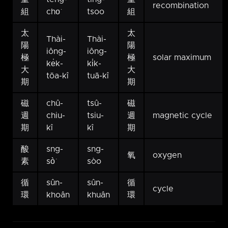
recombination
組
cho͘
tsoo
組
太
太
Thài-
Thài-
陽
陽
iông-
iông-
極
極
solar maximum
ke̍k-
ki̍k-
大
大
tōa-kî
tuā-kî
期
期
磁
chû-
tsû-
磁
週
chiu-
tsiu-
週
magnetic cycle
期
kî
kî
期
酸
sng-
sng-
氧
oxygen
素
sò͘
sòo
循
sûn-
sûn-
循
cycle
環
khoân
khuân
環