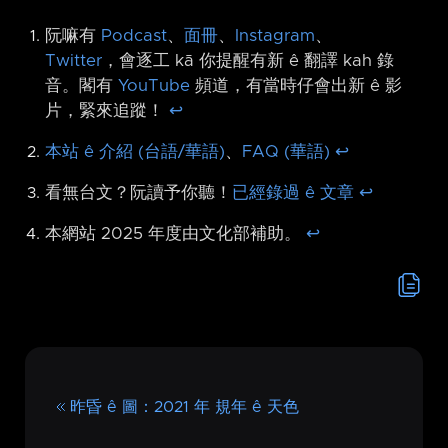
阮嘛有
Podcast
、
面冊
、
Instagram
、
Twitter
，會逐工 kā 你提醒有新 ê 翻譯 kah 錄
音。閣有
YouTube
頻道，有當時仔會出新 ê 影
片，緊來追蹤！
↩︎
本站 ê 介紹 (台語/華語)
、
FAQ (華語)
↩︎
看無台文？阮讀予你聽！
已經錄過 ê 文章
↩︎
本網站 2025 年度由文化部補助。
↩︎
昨昏 ê 圖：2021 年 規年 ê 天色