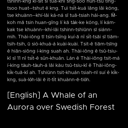
tshinn-kng kî-si̍t sī tuā-khì sng-sòo hun-tsú tîng-
tsoo huat-⁠-tshut ê kng. Tuì tsi̍t-kuá lâng lâi kóng,
tse khuànn-⁠-khí-lâi ká-ná sī tuā-tsiah hái-ang. M̄-
koh mā tsin huan-gîng lí kā ta̍k-ke kóng, lí kám-
kak tse khuànn-⁠-khí-lâi tshinn-tshiūnn sī siánn-
mih. Thài-iông tī tsìn-tsîng kuí-ā nî si̍t-tsāi sī tiām-
tsih-tsih, ū sió-khuá-á kuài-kuài. Tsit-ê tiām-tsīng
ê hiān-siōng í-king suah ah. Thài-iông ê tsû-tsiu-
kî sī 11 nî tsi̍t-ê sûn-khuân. Lán ê Thài-iông tsit-má
í-king ta̍uh-ta̍uh-á lâi kàu tsû-tsiu-kî ê Thài-iông-
ki̍k-tuā-kî ah. Tshiūnn tsit-khuán tsiah-nī suí ê ki̍k-
kng, suà-lo̍h-lâi ē it-ti̍t khuànn-ē-tio̍h.
[English] A Whale of an
Aurora over Swedish Forest