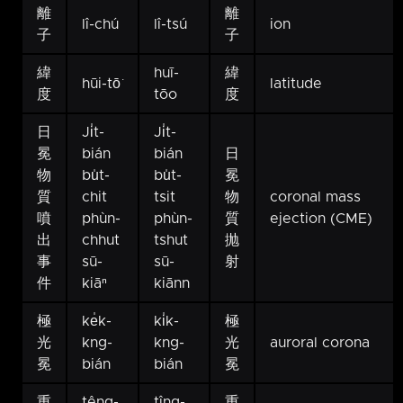
離
離
lî-chú
lî-tsú
ion
子
子
緯
huī-
緯
hūi-tō͘
latitude
度
tōo
度
日
Ji̍t-
Ji̍t-
冕
bián
bián
日
物
bu̍t-
bu̍t-
冕
質
chit
tsit
物
coronal mass
噴
phùn-
phùn-
質
ejection (CME)
出
chhut
tshut
抛
事
sū-
sū-
射
件
kiāⁿ
kiānn
極
ke̍k-
ki̍k-
極
光
kng-
kng-
光
auroral corona
冕
bián
bián
冕
重
têng-
tîng-
重