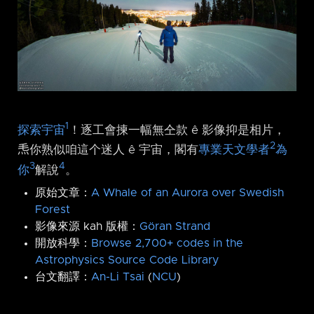
1
探索宇宙
！逐工會揀一幅無仝款 ê 影像抑是相片，
2
𤆬你熟似咱這个迷人 ê 宇宙，閣有
專業天文學者
為
3
4
你
解說
。
原始文章：
A Whale of an Aurora over Swedish
Forest
影像來源 kah 版權：
Göran Strand
開放科學：
Browse 2,700+ codes in the
Astrophysics Source Code Library
台文翻譯：
An-Li Tsai
(
NCU
)