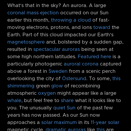
What's that in the sky? An aurora. A large
coronal mass ejection
occurred on our Sun
earlier this month,
throwing a cloud
of fast-
moving electrons, protons, and ions
toward
the
Earth. Part of this cloud impacted our Earth's
magnetosphere
and, bolstered by a sudden gap,
resulted in
spectacular auroras
being seen at
some high northern latitudes.
Featured here
is a
particularly photogenic
auroral corona
captured
above a forest in
Sweden
from a scenic perch
overlooking the city of
Östersund
. To some,
this
shimmering
green
glow
of recombining
atmospheric
oxygen
might appear like a large
whale
, but feel free to
share
what it looks like to
you. The unusually
quiet
Sun
of the past few
years has now passed. As our Sun now
approaches a
solar maximum
in its
11-year solar
magnetic cycle,
dramatic auroras
like
this
are