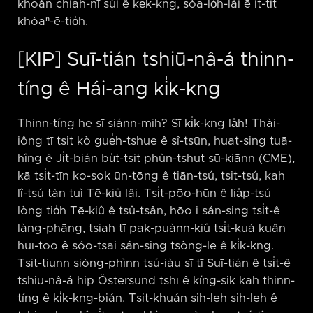
khoán chiah-nī súi ê ke̍k-kng, sòa-lo̍h-lâi ē it-ti̍t
khòaⁿ-ē-tio̍h.
[KIP] Suī-tián tshiū-nâ-á thinn-
tíng ê Hái-ang ki̍k-kng
Thinn-tíng he sī siánn-mih? Sī ki̍k-kng la̍h! Thài-
iông tī tsit kò gue̍h-tshue ê sî-tsūn, huat-sing tuā-
hîng ê Ji̍t-bián bu̍t-tsit phùn-tshut sū-kiānn (CME),
kā tsi̍t-tīn ko-sok ūn-tōng ê tiān-tsú, tsit-tsú, kah
lî-tsú tàn tuì Tē-kiû lâi. Tsi̍t-pōo-hūn ê lia̍p-tsú
lòng tio̍h Tē-kiû ê tsû-tsân, hōo i sán-sing tsi̍t-ê
làng-phāng, tsiah tī pak-puànn-kiû tsi̍t-kuá kuân
huī-tōo ê sóo-tsāi sán-sing tsòng-lē ê ki̍k-kng.
Tsit-tiunn siòng-phìnn tsú-iàu sī tī Suī-tián ê tsi̍t-ê
tshiū-nâ-á hip Östersund tshī ê kíng-sik kah thinn-
tíng ê ki̍k-kng-bián. Tsit-khuán sih-leh sih-leh ê