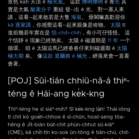
景色 kah 天頂 ê
極光冕
。 這款
爍咧爍咧
ê 青
光
其
實是大氣
酸素分子
重組 發-⁠-出 ê 光。 對一寡人來
講，這看-⁠-起來敢若是大隻
海翁
。 毋閣嘛真歡迎你
kā 逐家講
，你感覺這看-⁠-起來親像是啥物。
太陽
tī
進前幾若年實在是
恬-chih-chih
，有小可仔怪怪。 這
个恬靜 ê 現象已經煞矣。 太陽 ê 磁週期是
11 年
一个
循環。 咱 ê 太陽這馬已經沓沓仔來到磁週期 ê
太陽
極大期
矣。 像
這款
遮爾媠 ê 極光
，紲落來會一直看
會著。
[POJ] Sūi-tián chhiū-nâ-á thiⁿ-
téng ê Hái-ang ke̍k-kng
Thiⁿ-téng he sī siáⁿ-mih? Sī ke̍k-kng la̍h! Thài-iông
tī chit kò goe̍h-chhoe ê sî-chūn, hoat-seng tōa-
hêng ê Ji̍t-bián bu̍t-chit phùn-chhut sū-kiāⁿ
(CME), kā chi̍t-tīn ko-sok ūn-tōng ê tiān-chú, chit-