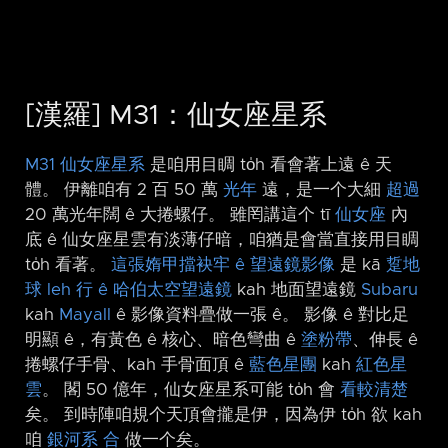
[漢羅] M31：仙女座星系
M31
仙女座星系
是咱用目睭 to̍h 看會著上遠 ê 天
體。 伊離咱有 2 百 50 萬
光年
遠，是一个大細
超過
20 萬光年闊 ê 大捲螺仔。 雖罔講這个 tī
仙女座
內
底 ê 仙女座星雲有淡薄仔暗，咱猶是會當直接用目睭
to̍h 看著。
這張媠甲擋袂牢 ê 望遠鏡影像
是 kā
踅地
球 leh 行 ê 哈伯太空望遠鏡
kah 地面望遠鏡
Subaru
kah
Mayall
ê 影像資料疊做一張 ê。 影像 ê 對比足
明顯 ê，有黃色 ê 核心、暗色彎曲 ê
塗粉帶
、伸長 ê
捲螺仔手骨、kah 手骨面頂 ê
藍色星團
kah
紅色星
雲
。 閣 50 億年，仙女座星系可能 to̍h 會
看較清楚
矣。 到時陣咱規个天頂會攏是伊，因為伊 to̍h 欲 kah
咱
銀河系
合
做一个矣。