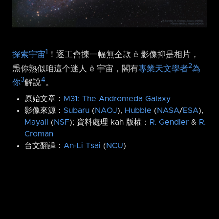
1
探索宇宙
！逐工會揀一幅無仝款 ê 影像抑是相片，
2
𤆬你熟似咱這个迷人 ê 宇宙，閣有
專業天文學者
為
3
4
你
解說
。
原始文章：
M31: The Andromeda Galaxy
影像來源：
Subaru
(
NAOJ
),
Hubble
(
NASA
/
ESA
),
Mayall
(
NSF
); 資料處理 kah 版權：
R. Gendler
&
R.
Croman
台文翻譯：
An-Li Tsai
(
NCU
)