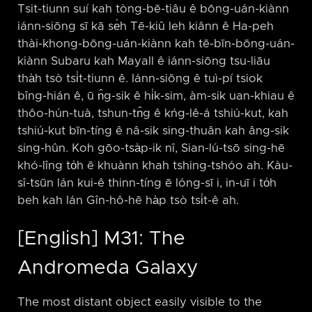
Tsit-tiunn suí kah tòng-bē-tiâu ê bōng-uán-kiànn
iánn-siōng sī kā se̍h Tē-kiû leh kiânn ê Ha-peh
thài-khong-bōng-uán-kiànn kah tē-bīn-bōng-uán-
kiànn Subaru kah Mayall ê iánn-siōng tsu-liāu
tha̍h tsò tsi̍t-tiunn ê. Iánn-siōng ê tuì-pí tsiok
bîng-hián ê, ū n̂g-sik ê hi̍k-sim, àm-sik uan-khiau ê
thôo-hún-tuà, tshun-tn̂g ê kńg-lê-á tshiú-kut, kah
tshiú-kut bīn-tíng ê nâ-sik sing-thuân kah âng-sik
sing-hûn. Koh gōo-tsa̍p-ik nî, Sian-lú-tsō sing-hē
khó-lîng to̍h ē khuànn khah tshing-tshóo ah. Kàu-
sî-tsūn lán kui-ê thinn-tíng ē lóng-sī i, in-uī i to̍h
beh kah lán Gîn-hô-hē ha̍p tsò tsi̍t-ê ah.
[English] M31: The
Andromeda Galaxy
The most distant object easily visible to the