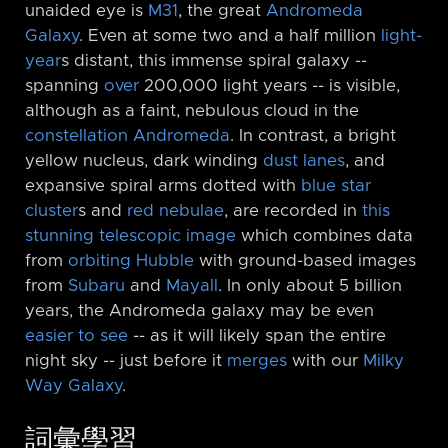
unaided eye is
M31
, the great
Andromeda
Galaxy
. Even at some two and a half million
light-
year
s distant, this immense spiral galaxy -⁠-
spanning
over
200,000 light years -⁠- is visible,
although as a faint, nebulous cloud in the
constellation Andromeda
. In contrast, a bright
yellow nucleus, dark winding
dust lanes
, and
expansive spiral arms dotted with
blue star
cluster
s and
red nebulae
, are recorded in
this
stunning telescopic image
which combines data
from
orbiting Hubble
with ground-based images
from
Subaru
and
Mayall
. In only about 5 billion
years, the Andromeda galaxy may be even
easier to see
-⁠- as it will likely span the entire
night sky -⁠- just before it
merges
with our
Milky
Way Galaxy
.
詞彙學習