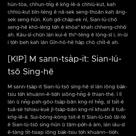
hún-tòa, chhun-tn̂g ê kńg-lê-á chhiú-kut, kah
chhiú-kut bīn-téng ê nâ-sek seng-thoân kah âng-
sek seng-hûn. Koh gō͘-cha̍p-ek nî, Sian-lú-chō
seng-hē khó-lêng to̍h ē khòaⁿ khah chheng-chhó͘
ah. Kàu-sî-chūn lán kui-ê thiⁿ-téng ē lóng-sī i, in-ūi
i to̍h beh kah lán Gîn-hô-hē ha̍p chò chi̍t-ê ah.
[KIP] M sann-tsa̍p-it: Sian-lú-
tsō Sing-hē
M sann-tsa̍p-it Sian-lú-tsō sing-hē sī lán iōng ba̍k-
tsiu to̍h khuànn-ē-tio̍h siōng-hn̄g ê thian-thé. I lî
lán ū nn̄g-pah-gōo-tsa̍p-bān kng-nî hn̄g, sī tsi̍t-ê
tuā-sè tshiau-kuè jī-tsa̍p-bān kng-nî khuah ê tuā-
kńg-lê-á. Sui-bóng-kóng tsit-ê tī Sian-lú-tsō lāi-té
ê Sian-lú-tsō sing-hûn ū tām-po̍h-á àm, lán iáu-sī
ē-tàng ti̍t-tsiap iōng ba̍k-tsiu to̍h khuànn-⁠-tio̍h.