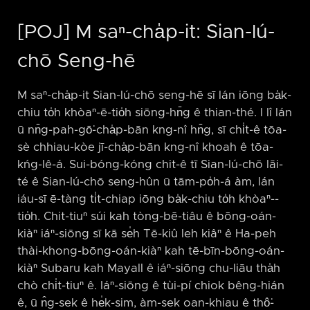
[POJ] M saⁿ-cha̍p-it: Sian-lú-
chō Seng-hē
M saⁿ-cha̍p-it Sian-lú-chō seng-hē sī lán iōng ba̍k-
chiu to̍h khòaⁿ-ē-tio̍h siōng-hn̄g ê thian-thé. I lî lán
ū nn̄g-pah-gō͘-cha̍p-bān kng-nî hn̄g, sī chi̍t-ê tōa-
sè chhiau-kòe jī-cha̍p-bān kng-nî khoah ê tōa-
kńg-lê-á. Sui-bóng-kóng chit-ê tī Sian-lú-chō lāi-
té ê Sian-lú-chō seng-hûn ū tām-po̍h-á àm, lán
iáu-sī ē-tàng ti̍t-chiap iōng ba̍k-chiu to̍h khòaⁿ-⁠-
tio̍h. Chit-tiuⁿ súi kah tòng-bē-tiâu ê bōng-oán-
kiàⁿ iáⁿ-siōng sī kā se̍h Tē-kiû leh kiâⁿ ê Ha-peh
thài-khong-bōng-oán-kiàⁿ kah tē-bīn-bōng-oán-
kiàⁿ Subaru kah Mayall ê iáⁿ-siōng chu-liāu tha̍h
chò chi̍t-tiuⁿ ê. Iáⁿ-siōng ê tùi-pí chiok bêng-hián
ê, ū n̂g-sek ê he̍k-sim, àm-sek oan-khiau ê thô͘-