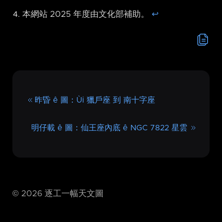
本網站 2025 年度由文化部補助。
↩︎
昨昏 ê 圖：Ùi 獵戶座 到 南十字座
明仔載 ê 圖：仙王座內底 ê NGC 7822 星雲
©
2026
逐工一幅天文圖