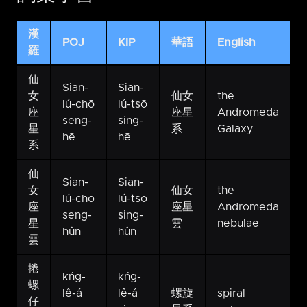
漢
POJ
KIP
華語
English
羅
仙
Sian-
Sian-
女
仙女
the
lú-chō
lú-tsō
座
座星
Andromeda
seng-
sing-
星
系
Galaxy
hē
hē
系
仙
Sian-
Sian-
女
仙女
the
lú-chō
lú-tsō
座
座星
Andromeda
seng-
sing-
星
雲
nebulae
hûn
hûn
雲
捲
kńg-
kńg-
螺
lê-á
lê-á
螺旋
spiral
仔