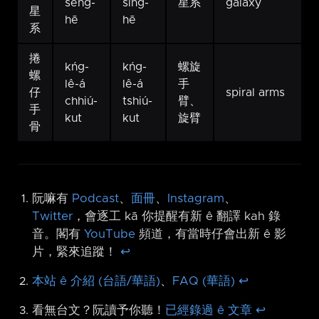
seng-
sing-
星系
galaxy
星
hē
hē
系
捲
kńg-
kńg-
螺旋
螺
lê-á
lê-á
手
仔
spiral arms
chhiú-
tshiú-
臂、
手
kut
kut
旋臂
骨
阮嘛有
Podcast
、
面冊
、
Instagram
、
Twitter
，會逐工 kā 你提醒有新 ê 翻譯 kah 錄
音。閣有
YouTube
頻道，有當時仔會出新 ê 影
片，緊來追蹤！
↩︎
本站 ê 介紹 (台語/華語)
、
FAQ (華語)
↩︎
看無台文？阮讀予你聽！
已經錄過 ê 文章
↩︎