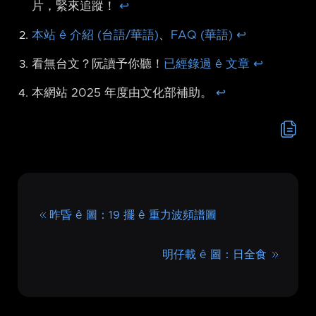
片，緊來追蹤！
↩︎
本站 ê 介紹 (台語/華語)
、
FAQ (華語)
↩︎
看無台文？阮讀予你聽！
已經錄過 ê 文章
↩︎
本網站 2025 年度由文化部補助。
↩︎
昨昏 ê 圖：19 擺 ê 重力波頻譜圖
明仔載 ê 圖：日全食