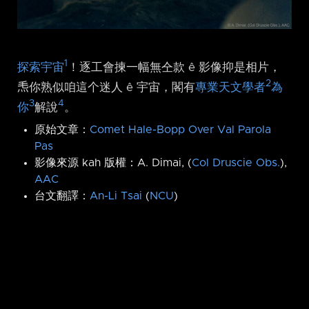
1
探索宇宙
！逐工會揀一幅無仝款 ê 影像抑是相片，
2
𤆬你熟似咱這个迷人 ê 宇宙，閣有
專業天文學者
為
3
4
你
解說
。
原始文章：
Comet Hale-Bopp Over Val Parola
Pas
影像來源 kah 版權：A. Dimai, (
Col Druscie Obs.
),
AAC
台文翻譯：
An-Li Tsai
(
NCU
)