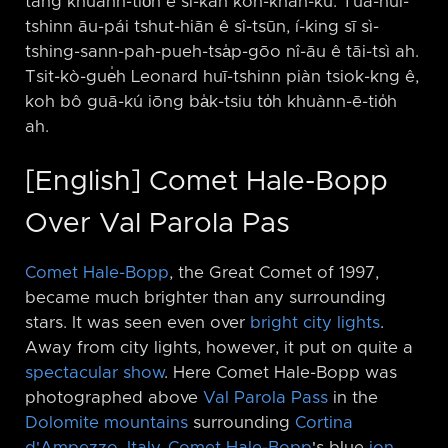
tàng khuànn-tio̍h ê sî-kan koh-khah-kú. Tuā-huī-
tshinn āu-pái tshut-hiān ê sî-tsūn, í-king sī sì-
tshing-sann-pah-pueh-tsa̍p-gōo nî-āu ê tāi-tsì ah.
Tsit-kò-gue̍h Leonard huī-tshinn piàn tsiok-kng ê,
koh bô guā-kú iōng ba̍k-tsiu to̍h khuànn-ē-tio̍h
ah.
[English] Comet Hale-Bopp
Over Val Parola Pas
Comet Hale-Bopp
, the Great Comet of 1997,
became much brighter than any surrounding
stars. It was seen even over
bright city lights
.
Away from city lights, however, it put on quite a
spectacular show
. Here Comet Hale-Bopp was
photographed above
Val Parola Pass
in the
Dolomite
mountains
surrounding
Cortina