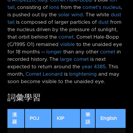
d'Ampezzo
,
Italy
.
Comet Hale-Bopp
's blue
ion
tail
, consisting of
ions
from the
comet's nucleus
,
is pushed out by the
solar wind
. The white
dust
tail
is composed of larger particles of
dust
from
the nucleus driven by the pressure of sunlight,
that orbit behind the
comet
. Comet Hale-Bopp
(C/1995 O1) remained
visible
to the unaided eye
for 18 months -⁠-
longer
than any other
comet
in
recorded history. The
large comet
is next
expected to return around the
year 4385
. This
month,
Comet Leonard
is
brightening
and may
soon become visible to the unaided eye.
詞彙學習
漢
華
POJ
KIP
English
羅
語