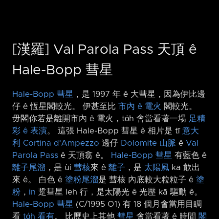
[漢羅] Val Parola Pass 天頂 ê
Hale-Bopp 彗星
Hale-Bopp 彗星
，是 1997 年 ê 大彗星，因為伊比邊
仔 ê 恆星閣較光。 伊甚至比
市內 ê 電火
閣較光。
毋閣你若是離開市內 ê 電火，to̍h 會當看著一場
足精
彩 ê 表演
。 這張 Hale-Bopp 彗星 ê 相片是 tī
意大
利
Cortina d'Ampezzo
邊仔
Dolomite
山脈
ê
Val
Parola Pass
ê 天頂翕 ê。
Hale-Bopp 彗星
有藍色 ê
離子尾溜
，是 ùi
彗核
來 ê
離子
，是
太陽風
kā 歕出
來 ê。 白色 ê
塗粉尾溜
是 彗核 內底較大粒粒子 ê
塗
粉
，
in
踅彗星 leh 行，是太陽光 ê 光壓 kā 驅動 ê。
Hale-Bopp 彗星
(C/1995 O1) 有 18 個月會當用目睭
看
to̍h 看有
。 比歷史上其他
彗星
會當看著 ê 時間
閣