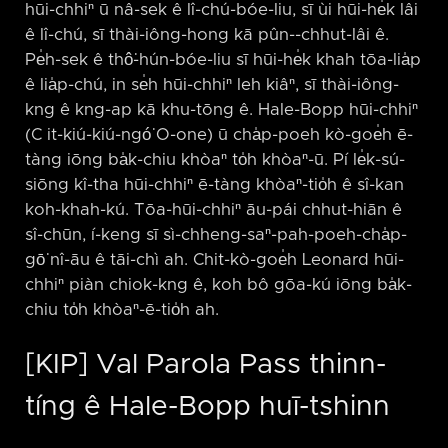
hūi-chhiⁿ ū nâ-sek ê lî-chú-bóe-liu, sī ùi hūi-he̍k lâi
ê lî-chú, sī thài-iông-hong kā pûn-⁠-chhut-lâi ê.
Pe̍h-sek ê thô͘-hún-bóe-liu sī hūi-he̍k khah tōa-lia̍p
ê lia̍p-chú, in se̍h hūi-chhiⁿ leh kiâⁿ, sī thài-iông-
kng ê kng-ap kā khu-tōng ê. Hale-Bopp hūi-chhiⁿ
(C it-kiú-kiú-ngó͘ O-one) ū cha̍p-poeh kò-goe̍h ē-
tàng iōng ba̍k-chiu khòaⁿ to̍h khòaⁿ-ū. Pí le̍k-sú-
siōng kî-tha hūi-chhiⁿ ē-tàng khòaⁿ-tio̍h ê sî-kan
koh-khah-kú. Tōa-hūi-chhiⁿ āu-pái chhut-hiān ê
sî-chūn, í-keng sī sì-chheng-saⁿ-pah-poeh-cha̍p-
gō͘ nî-āu ê tāi-chì ah. Chit-kò-goe̍h Leonard hūi-
chhiⁿ piàn chiok-kng ê, koh bô gōa-kú iōng ba̍k-
chiu to̍h khòaⁿ-ē-tio̍h ah.
[KIP] Val Parola Pass thinn-
tíng ê Hale-Bopp huī-tshinn