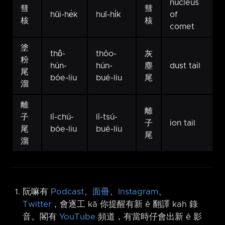
nucleus
彗
彗
hūi-he̍k
huī-hi̍k
of
核
核
comet
塗
thô͘-
thôo-
灰
粉
hún-
hún-
塵
dust tail
尾
bóe-liu
bué-liu
尾
溜
離
離
子
lî-chú-
lî-tsú-
子
ion tail
尾
bóe-liu
bué-liu
尾
溜
阮嘛有
Podcast
、
面冊
、
Instagram
、
Twitter
，會逐工 kā 你提醒有新 ê 翻譯 kah 錄
音。閣有
YouTube
頻道，有當時仔會出新 ê 影