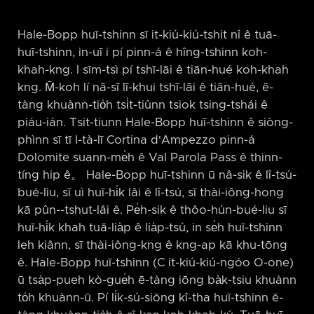
Hale-Bopp huī-tshinn sī it-kiú-kiú-tshit nî ê tuā-
huī-tshinn, in-uī i pí pinn-á ê hîng-tshinn koh-
khah-kng. I sīm-tsì pí tshī-lāi ê tiān-hué koh-khah
kng. M̄-koh lí nā-sī lī-khui tshī-lāi ê tiān-hué, ē-
tàng khuànn-tio̍h tsi̍t-tiûnn tsiok tsing-tshái ê
piáu-ián. Tsit-tiunn Hale-Bopp huī-tshinn ê siòng-
phìnn sī tī I-tà-lī Cortina d'Ampezzo pinn-á
Dolomite suann-me̍h ê Val Parola Pass ê thinn-
tíng hip ê。 Hale-Bopp huī-tshinn ū nâ-sik ê lî-tsú-
bué-liu, sī uì huī-hi̍k lâi ê lî-tsú, sī thài-iông-hong
kā pûn-⁠-tshut-lâi ê. Pe̍h-sik ê thôo-hún-bué-liu sī
huī-hi̍k khah tuā-lia̍p ê lia̍p-tsú, in se̍h huī-tshinn
leh kiânn, sī thài-iông-kng ê kng-ap kā khu-tōng
ê. Hale-Bopp huī-tshinn (C it-kiú-kiú-ngóo O-one)
ū tsa̍p-pueh kò-gue̍h ē-tàng iōng ba̍k-tsiu khuànn
to̍h khuànn-ū. Pí li̍k-sú-siōng kî-tha huī-tshinn ē-