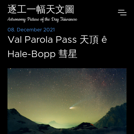
逐工一幅天文圖
Astronomy Picture of the Day Taiwanese
08. December 2021
Val Parola Pass 天頂 ê
Hale-Bopp 彗星