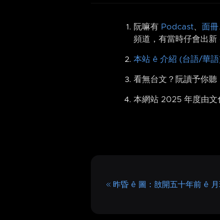
阮嘛有
Podcast
、
面冊
頻道，有當時仔會出新 
本站 ê 介紹 (台語/華語
看無台文？阮讀予你聽
本網站 2025 年度由
昨昏 ê 圖：敨開五十年前 ê 