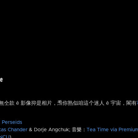
仝款 ê 影像抑是相片，𤆬你熟似咱這个迷人 ê 宇宙，閣有
e Perseids
kas Chander
& Dorje Angchuk; 音樂：
Tea Time via Premiu
NCU
)