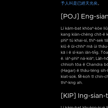
予人叫是已經天光矣
。
[POJ] Eng-sian-
Lí kám-bat khòaⁿ-kòe liû-c
kang kiàn-chèng chit-ê kî-
phìⁿ tú khai-sí, thiⁿ-sek 
kiû ê ūi-chhiⁿ mā ùi thâu-
kā i ê sî-kan iân-tn̂g. Tō
ê. iáⁿ-phìⁿ ná-kiâⁿ, La̍h-
chhioh tōa ê Chandra b
(Hagar) ê thâu-téng sih-leh
kiat-sok. M̄-koh tī chin-
thiⁿ-kng ah.
[KIP] Ing-sian-t
Lí kám-bat khuànn-kuè liû