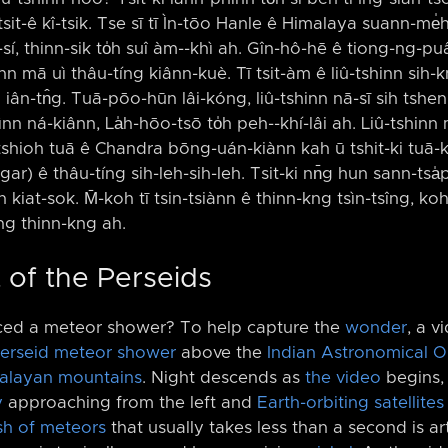
tsit-ê kî-tsik. Tse sī tī Ìn-tōo Hanle ê Himalaya suann-me̍
sí, thinn-sik to̍h suî àm-⁠-khì ah. Gîn-hô-hē ê tiong-ng-pu
inn mā uì thâu-tíng kiânn-kuè. Tī tsit-àm ê liû-tshinn sih-kn
n iân-tn̂g. Tuā-pōo-hūn lâi-kóng, liû-tshinn nā-sī sih tshen
hìnn ná-kiânn, La̍h-hōo-tsō to̍h peh-⁠-khí-lâi ah. Liû-tshinn
tshioh tuā ê Chandra bōng-uán-kiànn kah ū tshit-ki tuā
) ê thâu-tíng sih-leh-sih-leh. Tsit-ki nn̄g hun sann-tsa̍p b
ūn kiat-sok. M̄-koh tī tsin-tsiànn ê thinn-kng tsìn-tsîng, ko
ing thinn-kng ah.
t of the Perseids
ced a meteor shower? To help capture the
wonder
, a v
erseid meteor shower
above the
Indian Astronomical O
alayan mountains
. Night descends as
the video
begins, 
y
approaching from the left and
Earth-orbiting satellites
sh of meteors
that usually takes less than a second is ar