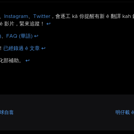
、
Instagram
、
Twitter
，會逐工 kā 你提醒有新 ê 翻譯 ka
ê 影片，緊來追蹤！
↩︎
)
、
FAQ (華語)
↩︎
！
已經錄過 ê 文章
↩︎
文化部補助。
↩︎
月球自翕
明仔載 