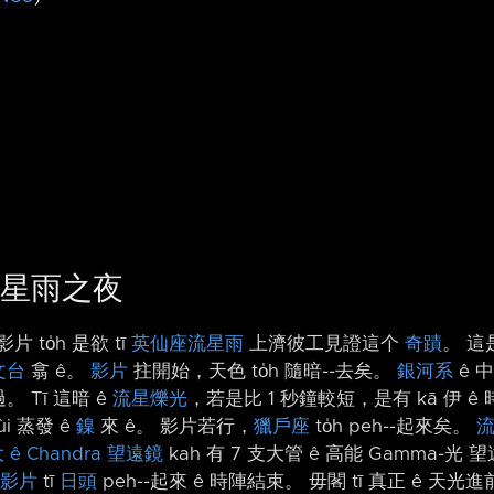
流星雨之夜
to̍h 是欲 tī
英仙座流星雨
上濟彼工見證這个
奇蹟
。 這是
文台
翕 ê。
影片
拄開始，天色 to̍h 隨暗-⁠-去矣。
銀河系
ê 中
。 Tī 這暗 ê
流星爍光
，若是比 1 秒鐘較短，是有 kā 伊 
i 蒸發 ê
鎳
來 ê。 影片若行，
獵戶座
to̍h peh-⁠-起來矣。
大 ê Chandra 望遠鏡
kah 有 7 支大管 ê 高能 Gamma-光 望遠
影片
tī
日頭
peh-⁠-起來 ê 時陣結束。 毋閣 tī 真正 ê 天