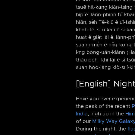
tsuē hit-kang kiàn-tsìng 
hip ê. Iánn-phìnn tú khai-
hiān, se̍h Tē-kiû ê uī-tsh
khah-té, sī ū kā i ê sî-ka
huat ê gia̍t lâi ê. iánn-p
suann-me̍h ê nn̄g-kong-
kng bōng-uán-kiànn (Hagar
thâu peh-⁠-khí-lâi ê sî-ts
suah hōo-lâng kiò-sī í-k
[English] Nigh
Have you ever experien
the peak of the recent
P
India
, high up in the
Him
of our
Milky Way Galax
During the night, the
fla