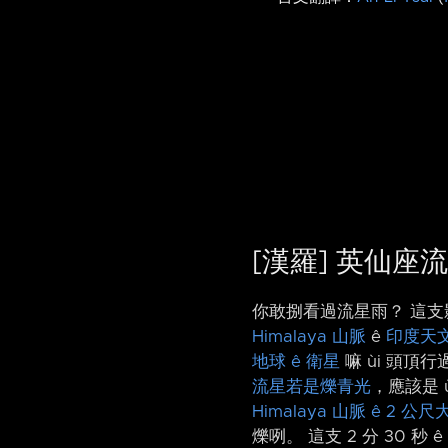
[漢羅] 英仙座
你敢捌看過流星雨？ 這支影片 
Himalaya 山脈
ê
印度天
地球 ê 衛星
嘛 ùi 頭頂行過
流星若是爍青光
，應該是 ù
Himalaya 山脈 ê 2 公尺
爍咧。 這支 2 分 30 秒 ê