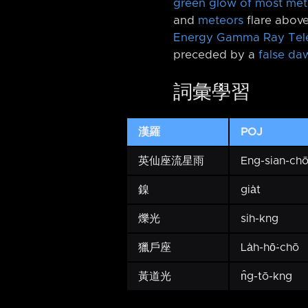
green glow of most met
and
meteors
flare abov
Energy Gamma Ray Tel
preceded by a
false da
詞彙學習
漢羅
POJ
英仙座流星雨
Eng-sian-chō 
鎳
gia̍t
爍光
sih-kng
獵戶座
La̍h-hō͘-chō
黃道光
n̂g-tō-kng