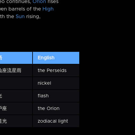
deo continues,
Orion
rises
en barrels of the
High
th the
Sun
rising,
語
English
仙座流星雨
the Perseids
nickel
光
flash
戶座
the Orion
道光
zodiacal light