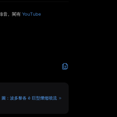
h 錄音。閣有
YouTube
ê 圖：波多黎各 ê 巨型爍爁噴流