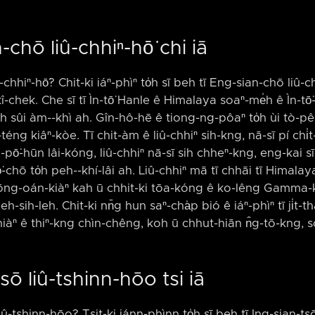
chō liû-chhiⁿ-hō͘ chi iā
hhiⁿ-hō͘? Chit-ki iáⁿ-phìⁿ to̍h sī beh tī Eng-sian-chō liû-c
chek. Che sī tī Ìn-tō͘ Hanle ê Himalaya soaⁿ-me̍h ê Ìn-tō͘-
to̍h sûi àm-⁠-khì ah. Gîn-hô-hē ê tiong-ng-pôaⁿ to̍h ùi tò-p
téng kiâⁿ-kòe. Tī chit-àm ê liû-chhiⁿ sih-kng, nā-sī pí chi̍
a-pō͘-hūn lâi-kóng, liû-chhiⁿ nā-sī sih chheⁿ-kng, eng-kai sī
hō͘-chō to̍h peh-⁠-khí-lâi ah. Liû-chhiⁿ mā tī chhāi tī Himal
ōng-oán-kiàⁿ kah ū chhit-ki tōa-kóng ê ko-lêng Gamma
-sih-leh. Chit-ki nn̄g hun saⁿ-cha̍p bió ê iáⁿ-phìⁿ tī ji̍t-t
chiàⁿ ê thiⁿ-kng chìn-chêng, koh ū chhut-hiān n̂g-tō-kng, s
sō liû-tshinn-hōo tsi iā
-tshinn-hōo? Tsit-ki iánn-phìnn to̍h sī beh tī Ing-sian-ts