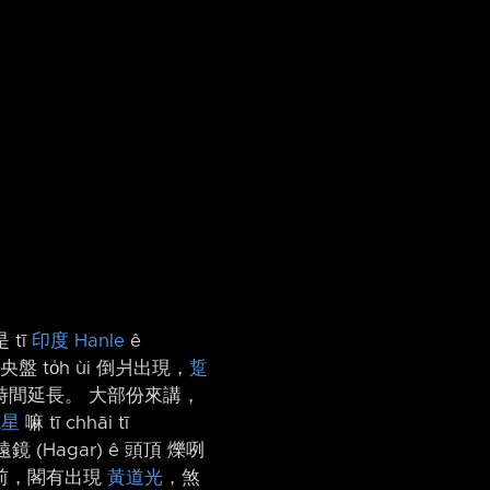
 tī
印度
Hanle
ê
央盤 to̍h ùi 倒爿出現，
踅
ê 時間延長。 大部份來講，
流星
嘛 tī chhāi tī
鏡 (Hagar) ê 頭頂 爍咧
光進前，閣有出現
黃道光
，煞