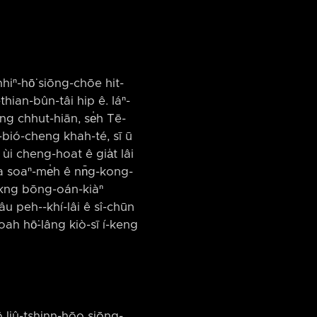
hhiⁿ-hō͘ siōng-chōe hit-
thian-bûn-tâi hip ê. Iáⁿ-
êng chhut-hiān, se̍h Tē-
t-bió-cheng khah-té, sī ū
 ùi cheng-hoat ê gia̍t lâi
aya soaⁿ-me̍h ê nn̄g-kong-
-kng bōng-oán-kiàⁿ
hâu peh-⁠-khí-lâi ê sî-chūn
oah hō͘-lâng kiò-sī í-keng
ō liû-tshinn-hōo siōng-