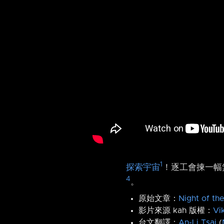
1
探索宇宙
！逐工會揀一幅無
4
。
原始文章：
Night of th
影片來源 kah 版權：
Vi
台文翻譯：
An-Li Tsai
(