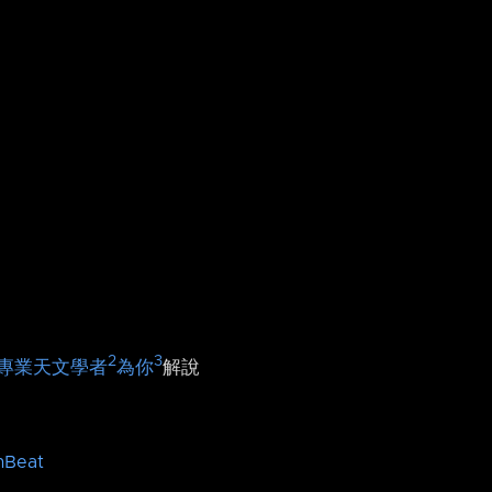
2
3
專業天文學者
為你
解說
mBeat