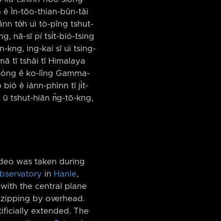
h ê Ìn-tōo-thian-bûn-tâi
ânn to̍h uì tò-pîng tshut-
g, nā-sī pí tsi̍t-bió-tsing
n-kng, ing-kai sī uì tsing-
 mā tī tshāi tī Himalaya
-kóng ê ko-lîng Gamma-
ió ê iánn-phìnn tī ji̍t-
h ū tshut-hiān n̂g-tō-kng,
ideo was taken during
bservatory
in
Hanle
,
with the central plane
zipping by overhead.
tificially extended. The