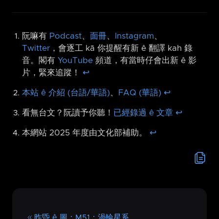
阮嘛有
Podcast
、
面冊
、
Instagram
、
Twitter
，會逐工 kā 你提醒有新 ê 翻譯 kah 錄
音。閣有
YouTube
頻道，有當時仔會出新 ê 影
片，緊來追蹤！
↩︎
本站 ê 介紹 (台語/華語)
、
FAQ (華語)
↩︎
看無台文？阮讀予你聽！
已經錄過 ê 文章
↩︎
本網站 2025 年度由文化部補助。
↩︎
昨昏 ê 圖：M51：渦輪星系