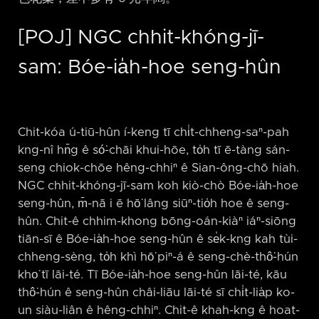
[POJ] NGC chhit-khóng-jī-
sam: Bóe-ia̍h-hoe seng-hûn
Chit-kóa ú-tiū-hûn í-keng tī chi̍t-chheng-saⁿ-pah
kng-nî hn̄g ê só͘-chāi khui-hōe, to̍h tī ē-tàng sán-
seng chiok-chōe hêng-chhiⁿ ê Sian-ông-chō hiah.
NGC chhit-khóng-jī-sam koh kiò-chò Bóe-ia̍h-hoe
seng-hûn, m̄-nā i ē hō͘ lâng siūⁿ-tio̍h hoe ê seng-
hûn. Chit-ê chhim-khong bōng-oán-kiàⁿ iáⁿ-siōng
tiān-sī ê Bóe-ia̍h-hoe seng-hûn ê se̍k-kng kah tùi-
chheng-sèng, to̍h khì hō͘ piⁿ-á ê seng-chè-thô͘-hún
kho͘ tī lāi-té. Tī Bóe-ia̍h-hoe seng-hûn lāi-té, kāu
thô͘-hún ê seng-hûn châi-liāu lāi-té sī chi̍t-lia̍p ko-
un siàu-liân ê hêng-chhiⁿ. Chit-ê khah-kng ê hoat-