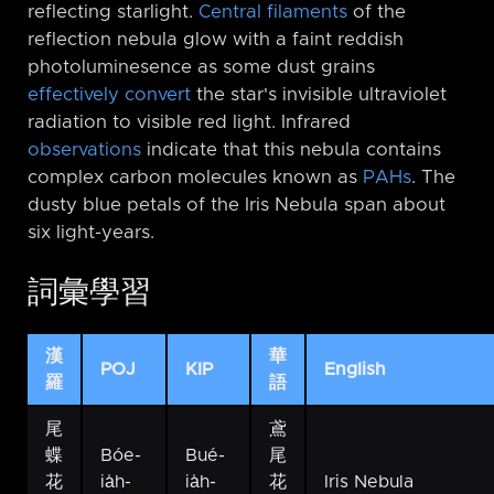
reflecting starlight.
Central filaments
of the
reflection nebula glow with a faint reddish
photoluminesence as some dust grains
effectively convert
the star's invisible ultraviolet
radiation to visible red light. Infrared
observations
indicate that this nebula contains
complex carbon molecules known as
PAHs
. The
dusty blue petals of the Iris Nebula span about
six light-years.
詞彙學習
漢
華
POJ
KIP
English
羅
語
尾
鳶
蝶
Bóe-
Bué-
尾
花
ia̍h-
ia̍h-
花
Iris Nebula