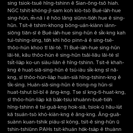
sing tsiok-tsuē hîng-tshinn ê Sian-ông-tsō hiah.
NGC tshit-khóng-jī-sam koh kiò-tsò Bué-ia̍h-hue
sing-hûn, m̄-nā i ē hōo lâng siūnn-tio̍h hue ê sing-
hûn. Tsit-ê tshim-khong bōng-uán-kiànn iánn-
siōng tiān-sī ê Bué-ia̍h-hue sing-hûn ê si̍k-kng kah
tuì-tshing-sìng, to̍h khì hōo pinn-á ê sing-tsè-
thôo-hún khoo tī lāi-té. Tī Bué-ia̍h-hue sing-hûn
lāi-té, kāu thôo-hún ê sing-hûn tsâi-liāu lāi-té sī
tsi̍t-lia̍p ko-un siàu-liân ê hîng-tshinn. Tsit-ê khah-
kng ê huat-siā-sing-hûn ê tsú-iàu si̍k-kng sī nâ-
kng, sī thôo-hún-lia̍p huán-siā hîng-tshinn-kng ê
ti̍k-sìng. Huán-siā-sing-hûn ê tiong-ng hûn-si
huat-tshut bî-bî ê âng-kng. Tse sī kng-tì-huat-kng,
sī thôo-hún-lia̍p kā ba̍k-tsiu khuànn-buē-tio̍h
hîng-tshinn ê tsí-guā-kng hok-siā, tsiok-ū hāu-lu̍t
kā tsuán-tsò khó-kiàn-kng ê âng-kng. Âng-guā-
suànn kuan-tshik piáu-sī kóng, tsit-ê sing-hûn ū
tshin-tshiūnn PAHs tsit-khuán ho̍k-tsa̍p ê thuànn