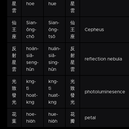
星
hoe
hue
星
雲
雲
仙
Sian-
Sian-
仙
王
ông-
ông-
王
Cepheus
座
chō
tsō
座
反
hoán-
huán-
反
射
siā-
siā-
射
reflection nebula
星
seng-
sing-
星
雲
hûn
hûn
雲
光
kng-
kng-
光
致
tì
tì
致
photoluminesence
發
hoat-
huat-
發
光
kng
kng
光
花
hoe-
hue-
花
petal
葉
hio̍h
hio̍h
瓣