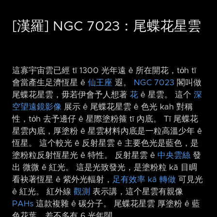
[漢羅] NGC 7023：尾蝶花星雲
這寡宇宙雲已經 tī 1300 光年遠 ê 所在開花，to̍h tī
會當產生足濟恆星 ê
仙王座
遐。
NGC 7023
閣叫做
尾蝶花星雲，毋若伊會予人想著
花
ê 星雲。 這个
深
空望遠鏡影像
展示 ê 尾蝶花星雲 ê 色光 kah 對稱
性，to̍h 去予邊仔 ê 星際塗粉箍 tī 內底。 Tī 尾蝶花
星雲內底，厚塗粉 ê 星雲材料內底是一粒高溫少年 ê
恆星。 這个較光 ê 反射星雲 ê 主要色光是藍色，是
塗粉粒反射恆星光 ê 特性。 反射星雲 ê
中央雲絲
發
出 微微 ê 紅光。 這是光致發光，是塗粉粒 kā 目睭
看袂著恆星 ê 紫外光輻射，
足有效率 kā 轉做
可見光
ê 紅光。 紅外線
觀測
表示講，這个星雲有親像
PAHs
這款複雜 ê 碳分子。 尾蝶花星雲 厚塗粉 ê 藍
色花葉，差不多有 6 光年闊。