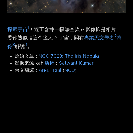
1
探索宇宙
！逐工會揀一幅無仝款 ê 影像抑是相片，
2
𤆬你熟似咱這个迷人 ê 宇宙，閣有
專業天文學者
為
3
4
你
解說
。
原始文章：
NGC 7023: The Iris Nebula
影像來源 kah
版權
：
Satwant Kumar
台文翻譯：
An-Li Tsai
(
NCU
)