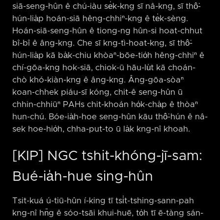
siā-seng-hûn ê chú-iàu se̍k-kng sī nâ-kng, sī thô͘-
hún-lia̍p hoán-siā hêng-chhiⁿ-kng ê te̍k-sèng.
Hoán-siā-seng-hûn ê tiong-ng hûn-si hoat-chhut
bî-bî ê âng-kng. Che sī kng-tì-hoat-kng, sī thô͘-
hún-lia̍p kā ba̍k-chiu khòaⁿ-bōe-tio̍h hêng-chhiⁿ ê
chí-gōa-kng hok-siā, chiok-ū hāu-lu̍t kā choán-
chò khó-kiàn-kng ê âng-kng. Âng-gōa-sòaⁿ
koan-chhek piáu-sī kóng, chit-ê seng-hûn ū
chhin-chhiūⁿ PAHs chit-khoán ho̍k-cha̍p ê thòaⁿ
hun-chú. Bóe-ia̍h-hoe seng-hûn kāu thô͘-hún ê nâ-
sek hoe-hio̍h, chha-put-to ū la̍k kng-nî khoah.
[KIP] NGC tshit-khóng-jī-sam:
Bué-ia̍h-hue sing-hûn
Tsit-kuá ú-tiū-hûn í-king tī tsi̍t-tshing-sann-pah
kng-nî hn̄g ê sóo-tsāi khui-huē, to̍h tī ē-tàng sán-