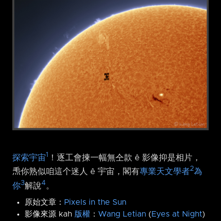
1
探索宇宙
！逐工會揀一幅無仝款 ê 影像抑是相片，
2
𤆬你熟似咱這个迷人 ê 宇宙，閣有
專業天文學者
為
3
4
你
解說
。
原始文章：
Pixels in the Sun
影像來源 kah
版權
：
Wang Letian
(
Eyes at Night
)