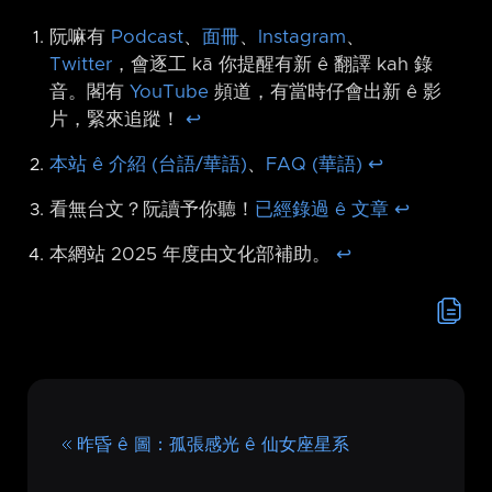
阮嘛有
Podcast
、
面冊
、
Instagram
、
Twitter
，會逐工 kā 你提醒有新 ê 翻譯 kah 錄
音。閣有
YouTube
頻道，有當時仔會出新 ê 影
片，緊來追蹤！
↩︎
本站 ê 介紹 (台語/華語)
、
FAQ (華語)
↩︎
看無台文？阮讀予你聽！
已經錄過 ê 文章
↩︎
本網站 2025 年度由文化部補助。
↩︎
昨昏 ê 圖：孤張感光 ê 仙女座星系