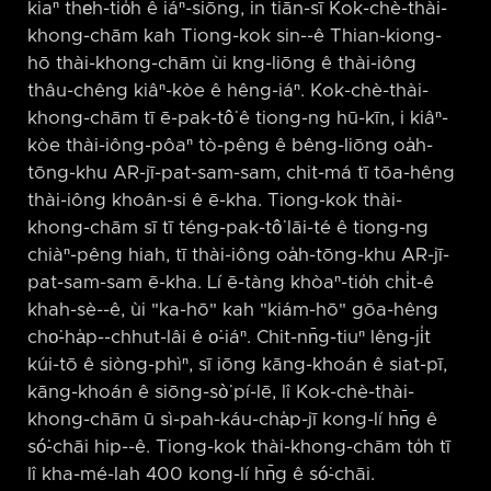
kiaⁿ the̍h-tio̍h ê iáⁿ-siōng, in tiān-sī Kok-chè-thài-
khong-chām kah Tiong-kok sin-⁠-ê Thian-kiong-
hō thài-khong-chām ùi kng-liōng ê thài-iông
thâu-chêng kiâⁿ-kòe ê hêng-iáⁿ. Kok-chè-thài-
khong-chām tī ē-pak-tô͘ ê tiong-ng hū-kīn, i kiâⁿ-
kòe thài-iông-pôaⁿ tò-pêng ê bêng-liōng oa̍h-
tōng-khu AR-jī-pat-sam-sam, chit-má tī tōa-hêng
thài-iông khoân-si ê ē-kha. Tiong-kok thài-
khong-chām sī tī téng-pak-tô͘ lāi-té ê tiong-ng
chiàⁿ-pêng hiah, tī thài-iông oa̍h-tōng-khu AR-jī-
pat-sam-sam ē-kha. Lí ē-tàng khòaⁿ-tio̍h chi̍t-ê
khah-sè-⁠-ê, ùi "ka-hō" kah "kiám-hō" gōa-hêng
cho͘-ha̍p-⁠-chhut-lâi ê o͘-iáⁿ. Chit-nn̄g-tiuⁿ lêng-ji̍t
kúi-tō ê siòng-phìⁿ, sī iōng kāng-khoán ê siat-pī,
kāng-khoán ê siōng-sò͘ pí-lē, lî Kok-chè-thài-
khong-chām ū sì-pah-káu-cha̍p-jī kong-lí hn̄g ê
só͘-chāi hip-⁠-ê. Tiong-kok thài-khong-chām to̍h tī
lî kha-mé-lah 400 kong-lí hn̄g ê só͘-chāi.