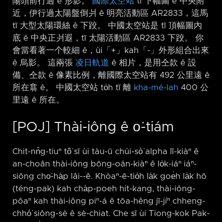
陽頭前行過 ê 形影。
國際太空站
tī 下幅圖 ê 中央附
近，伊行過太陽盤倒爿 ê 明亮活動區 AR2833，這馬
tī 大型太陽環絲 ê 下跤。 中國太空站是 tī 頂幅圖內
底 ê 中央正爿遐，tī 太陽活動區 AR2833 下跤。 你
會當看著一个較細 ê，ùi「+」kah「-」外形組合出來
ê 烏影。 這兩張
凌日軌道
ê 相片，是用仝款 ê 設
備、仝款 ê 像素比例，離國際太空站有 492 公里遠 ê
所在翕 ê。 中國太空站 to̍h tī 離
kha-mé-lah
400 公
里遠 ê 所在。
[POJ] Thài-iông ê o͘-tiám
Chit-nn̄g-tiuⁿ tô͘ sī ùi tàu-ū chúi-sò͘ alpha lī-kiàⁿ ê
an-choân thài-iông bōng-oán-kiàⁿ ê lo̍k-iáⁿ iáⁿ-
siōng cho͘-ha̍p lâi-⁠-ê. Khòaⁿ-ē-tio̍h la̍k goe̍h la̍k hō
(téng-pak) kah cha̍p-poeh hit-kang, thài-iông-
pôaⁿ kah thài-iông piⁿ-á ê tōa-hêng jī-jíⁿ chheng-
chhó͘ siông-sè ê sè-chiat. Che sī ùi Tiong-kok Pak-