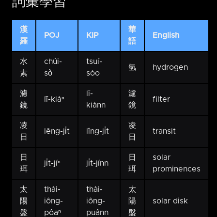
詞彙學習
漢
華
POJ
KIP
English
羅
語
水
chúi-
tsuí-
氫
hydrogen
素
sò͘
sòo
濾
lī-
濾
lī-kiàⁿ
filter
鏡
kiànn
鏡
凌
凌
lêng-ji̍t
lîng-ji̍t
transit
日
日
日
日
solar
ji̍t-jíⁿ
ji̍t-jínn
珥
珥
prominences
太
thài-
thài-
太
陽
iông-
iông-
陽
solar disk
盤
pôaⁿ
puânn
盤