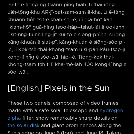
lāi-té ê tiong-ng tsiànn-pîng hiah, tī thài-iông
ua̍h-tōng-khu AR-jī-pat-sam-sam ē-kha. Lí ē-tàng
khuànn-tio̍h tsi̍t-ê khah-sè-⁠-ê, uì "ka-hō" kah
"kiám-hō" guā-hîng tsoo-ha̍p-⁠-tshut-lâi ê oo-iánn.
Tsit-nn̄g-tiunn lîng-ji̍t kuí-tō ê siòng-phìnn, sī iōng
kāng-khuán ê siat-pī, kāng-khuán ê siōng-sòo pí-
lē, lî Kok-tsè-thài-khong-tsām ū sì-pah-káu-tsa̍p-jī
kong-lí hn̄g ê sóo-tsāi hip-⁠-ê. Tiong-kok thài-
khong-tsām to̍h tī lî kha-mé-lah 400 kong-lí hn̄g ê
sóo-tsāi.
[English] Pixels in the Sun
These two panels, composed of video frames
made with a safe solar telescope and
hydrogen
alpha
filter, show remarkably sharp details on
the solar disk
and giant prominences along the
Sun's edge on June 6 (top) and June 18. Taken