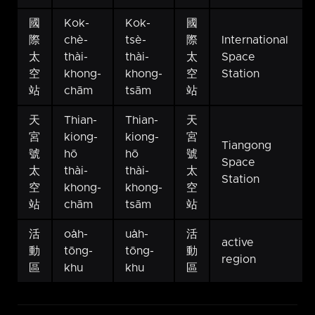
國
Kok-
Kok-
國
際
chè-
tsè-
際
International
太
thài-
thài-
太
Space
空
khong-
khong-
空
Station
站
chām
tsām
站
天
Thian-
Thian-
天
宮
kiong-
kiong-
宮
Tiangong
號
hō
hō
號
Space
太
thài-
thài-
太
Station
空
khong-
khong-
空
站
chām
tsām
站
活
oa̍h-
ua̍h-
活
active
動
tōng-
tōng-
動
region
區
khu
khu
區