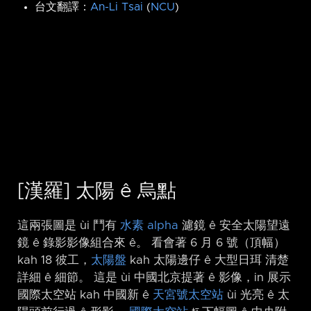
台文翻譯：
An-Li Tsai
(
NCU
)
[漢羅] 太陽 ê 烏點
這兩張圖是 ùi 鬥有
水素 alpha
濾鏡 ê 安全太陽望遠
鏡 ê 錄影影像組合來 ê。 看會著 6 月 6 號（頂幅）
kah 18 彼工，
太陽盤
kah 太陽邊仔 ê 大型日珥 清楚
詳細 ê 細節。 這是 ùi 中國北京提著 ê 影像，in 展示
國際太空站 kah 中國新 ê
天宮號太空站
ùi 光亮 ê 太