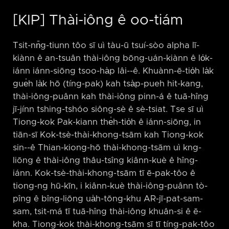
[KIP] Thài-iông ê oo-tiám
Tsit-nn̄g-tiunn tôo sī uì tàu-ū tsuí-sòo alpha lī-
kiànn ê an-tsuân thài-iông bōng-uán-kiànn ê lo̍k-
iánn iánn-siōng tsoo-ha̍p lâi-⁠-ê. Khuànn-ē-tio̍h la̍k
gue̍h la̍k hō (tíng-pak) kah tsa̍p-pueh hit-kang,
thài-iông-puânn kah thài-iông pinn-á ê tuā-hîng
jī-jínn tshing-tshóo siông-sè ê sè-tsiat. Tse sī uì
Tiong-kok Pak-kiann the̍h-tio̍h ê iánn-siōng, in
tiān-sī Kok-tsè-thài-khong-tsām kah Tiong-kok
sin-⁠-ê Thian-kiong-hō thài-khong-tsām uì kng-
liōng ê thài-iông thâu-tsîng kiânn-kuè ê hîng-
iánn. Kok-tsè-thài-khong-tsām tī ē-pak-tôo ê
tiong-ng hū-kīn, i kiânn-kuè thài-iông-puânn tò-
pîng ê bîng-liōng ua̍h-tōng-khu AR-jī-pat-sam-
sam, tsit-má tī tuā-hîng thài-iông khuân-si ê ē-
kha. Tiong-kok thài-khong-tsām sī tī tíng-pak-tôo