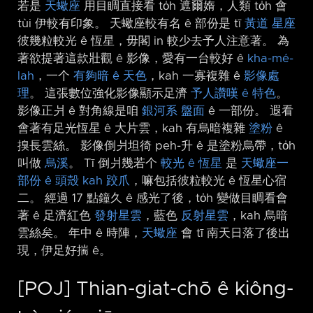
若是
天蠍座
用目睭直接看 to̍h 遮爾媠，人類 to̍h 會
tùi 伊較有印象。 天蠍座較有名 ê 部份是 tī
黃道
星座
彼幾粒較光 ê 恆星，毋閣 in 較少去予人注意著。 為
著欲提著這款壯觀 ê 影像，愛有一台較好 ê
kha-mé-
lah
，一个
有夠暗 ê 天色
，kah 一寡複雜 ê
影像處
理
。 這張數位強化影像顯示足濟
予人讚嘆 ê 特色
。
影像正爿 ê 對角線是咱
銀河系
盤面
ê 一部份。 遐看
會著有足光恆星 ê 大片雲，kah 有烏暗複雜
塗粉
ê
搝長雲絲。 影像倒爿坦徛 peh-升 ê 是塗粉烏帶，to̍h
叫做
烏溪
。 Tī 倒爿幾若个
較光 ê 恆星
是
天蠍座一
部份 ê 頭殼 kah 跤爪
，嘛包括彼粒較光 ê 恆星心宿
二。 經過 17 點鐘久 ê 感光了後，to̍h 變做目睭看會
著 ê 足濟紅色
發射星雲
，藍色
反射星雲
，kah 烏暗
雲絲矣。 年中 ê 時陣，
天蠍座
會 tī 南天日落了後出
現，伊足好揣 ê。
[POJ] Thian-giat-chō ê kiông-