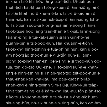
in khah tsió khì hōo lâng tsù-ì-tio̍h. Uī-tio̍h beh
the̍h-tio̍h tsit-khuán tsòng-kuan ê iánn-siōng, ài ū
tsi̍t-tâi khah hó ê kha-mé-lah, tsi̍t-ê ū-kàu àm ê
thinn-sik, kah tsi̍t-kuá ho̍k-tsa̍p ê iánn-siōng tshú-
lí. Tsit-tiunn sóo-uī kiông-huà iánn-siōng hián-sī
tsiok-tsuē hōo lâng tsàn-thàn ê ti̍k-sik. Iánn-siōng
tsiànn-pîng ê tuì-kak-suànn sī lán Gîn-hô-hē
puânn-bīn ê tsi̍t-pōo-hūn. Hia khuànn-ē-tio̍h ū
tsiok-kng hîng-tshinn ê tuā-phìnn hûn, kah ū oo-
àm ho̍k-tsa̍p thôo-hún ê giú-tn̄g hûn-si. Iánn-
siōng tò-pîng thán-khi peh-sing ê sī thôo-hún oo-
tuà, to̍h kiò-tsò OO-khe. Tī tò-pîng kuí-ā-ê khah-
kng ê hîng-tshinn sī Thian-giat-tsō tsi̍t-pōo-hūn ê
thâu-khak kah kha-jiáu, mā pau-kuat hit-lia̍p
khah-kng ê hîng-tshinn Sim-siù-jī. King-kuè tsa̍p-
tshit tiám-tsing kú ê kám-kng liáu-āu, to̍h piàn-tsò
ba̍k-tsiu khuànn-ē-tio̍h ê tsiok-tsuē âng-sik huat-
siā-sing-hûn, nâ-sik huán-siā-sing-hûn, kah oo-àm