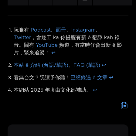
阮嘛有
Podcast
、
面冊
、
Instagram
、
Twitter
，會逐工 kā 你提醒有新 ê 翻譯 kah 錄
音。閣有
YouTube
頻道，有當時仔會出新 ê 影
片，緊來追蹤！
↩︎
本站 ê 介紹 (台語/華語)
、
FAQ (華語)
↩︎
看無台文？阮讀予你聽！
已經錄過 ê 文章
↩︎
本網站 2025 年度由文化部補助。
↩︎