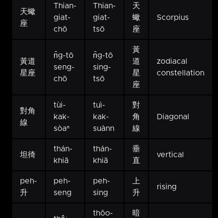
Thian-
Thian-
天
天蠍
giat-
giat-
蠍
Scorpius
座
chō
tsō
座
黃
n̂g-tō
n̂g-tō
黃道
道
zodiacal
seng-
sing-
星座
星
constellation
chō
tsō
座
tùi-
tuì-
對
對角
kak-
kak-
角
Diagonal
線
sòaⁿ
suànn
線
thán-
thán-
垂
坦徛
vertical
khiā
khiā
直
peh-
peh-
peh-
上
rising
升
seng
sing
升
thôo-
暗