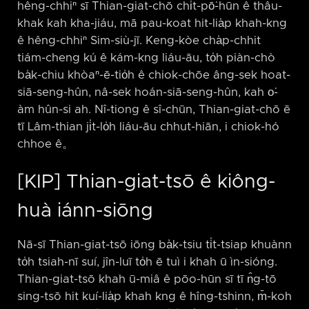
hêng-chhiⁿ sī Thian-giat-chō chi̍t-pō͘-hūn ê thâu-
khak kah kha-jiáu, mā pau-koat hit-lia̍p khah-kng
ê hêng-chhiⁿ Sim-siù-jī. Keng-kòe cha̍p-chhit
tiám-cheng kú ê kám-kng liáu-āu, to̍h piàn-chò
ba̍k-chiu khòaⁿ-ē-tio̍h ê chiok-chōe âng-sek hoat-
siā-seng-hûn, nâ-sek hoán-siā-seng-hûn, kah o͘-
àm hûn-si ah. Nî-tiong ê sî-chūn, Thian-giat-chō ē
tī Lâm-thian ji̍t-lo̍h liáu-āu chhut-hiān, i chiok-hó
chhoe ê。
[KIP] Thian-giat-tsō ê kiông-
huà iánn-siōng
Nā-sī Thian-giat-tsō iōng ba̍k-tsiu ti̍t-tsiap khuànn
to̍h tsiah-nī suí, jîn-luī to̍h ē tuì i khah ū ìn-sióng.
Thian-giat-tsō khah ū-miâ ê pōo-hūn sī tī n̂g-tō
sing-tsō hit kuí-lia̍p khah kng ê hîng-tshinn, m̄-koh