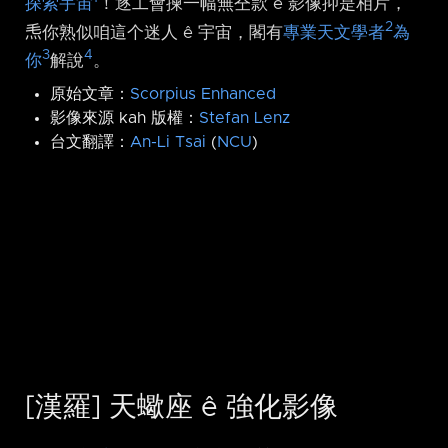
探索宇宙
！逐工會揀一幅無仝款 ê 影像抑是相片，
2
𤆬你熟似咱這个迷人 ê 宇宙，閣有
專業天文學者
為
3
4
你
解說
。
原始文章：
Scorpius Enhanced
影像來源 kah 版權：
Stefan Lenz
台文翻譯：
An-Li Tsai
(
NCU
)
[漢羅] 天蠍座 ê 強化影像