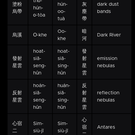
thô͘-
塗粉
hún-
灰
dark dust
hún-
烏帶
oo-
塵
bands
o͘-tòa
tuà
帶
Oo-
暗
烏溪
O͘-khe
Dark River
khe
河
hoat-
hoat-
發
發射
siā-
siā-
射
emission
星雲
seng-
sing-
星
nebulas
hûn
hûn
雲
hoán-
huán-
反
反射
siā-
siā-
射
reflection
星雲
seng-
sing-
星
nebulas
hûn
hûn
雲
心
心宿
Sim-
Sim-
宿
Antares
二
siù-jī
siù-jī
二