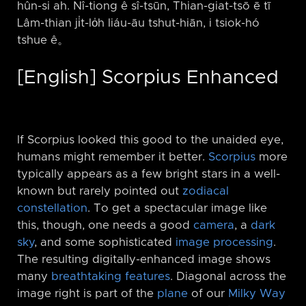
hûn-si ah. Nî-tiong ê sî-tsūn, Thian-giat-tsō ē tī
Lâm-thian ji̍t-lo̍h liáu-āu tshut-hiān, i tsiok-hó
tshue ê。
[English] Scorpius Enhanced
If Scorpius looked this good to the unaided eye,
humans might remember it better.
Scorpius
more
typically appears as a few bright stars in a well-
known but rarely pointed out
zodiacal
constellation
. To get a spectacular image like
this, though, one needs a good
camera
, a
dark
sky
, and some sophisticated
image processing
.
The resulting digitally-enhanced image shows
many
breathtaking features
. Diagonal across the
image right is part of the
plane
of our
Milky Way