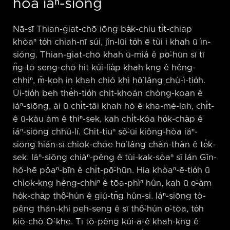
hòa iáⁿ-siōng
Nā-sī Thian-giat-chō iōng ba̍k-chiu ti̍t-chiap
khòaⁿ to̍h chiah-nī súi, jîn-lūi to̍h ē tùi i khah ū ìn-
sióng. Thian-giat-chō khah ū-miâ ê pō͘-hūn sī tī
n̂g-tō seng-chō hit kúi-lia̍p khah kng ê hêng-
chhiⁿ, m̄-koh in khah chió khì hō͘ lâng chù-ì-tio̍h.
Ūi-tio̍h beh the̍h-tio̍h chit-khoán chòng-koan ê
iáⁿ-siōng, ài ū chi̍t-tâi khah hó ê kha-mé-lah, chi̍t-
ê ū-kàu àm ê thiⁿ-sek, kah chi̍t-kóa ho̍k-cha̍p ê
iáⁿ-siōng chhú-lí. Chit-tiuⁿ só͘-ūi kiông-hòa iáⁿ-
siōng hián-sī chiok-chōe hō͘ lâng chàn-thàn ê te̍k-
sek. Iáⁿ-siōng chiàⁿ-pêng ê tùi-kak-sòaⁿ sī lán Gîn-
hô-hē pôaⁿ-bīn ê chi̍t-pō͘-hūn. Hia khòaⁿ-ē-tio̍h ū
chiok-kng hêng-chhiⁿ ê tōa-phìⁿ hûn, kah ū o͘-àm
ho̍k-cha̍p thô͘-hún ê giú-tn̄g hûn-si. Iáⁿ-siōng tò-
pêng thán-khi peh-seng ê sī thô͘-hún o͘-tòa, to̍h
kiò-chò O͘-khe. Tī tò-pêng kúi-ā-ê khah-kng ê