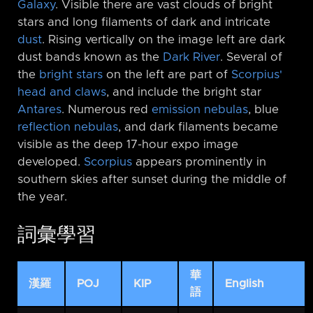
Galaxy
. Visible there are vast clouds of bright
stars and long filaments of dark and intricate
dust
. Rising vertically on the image left are dark
dust bands known as the
Dark River
. Several of
the
bright stars
on the left are part of
Scorpius'
head and claws
, and include the bright star
Antares
. Numerous red
emission nebulas
, blue
reflection nebulas
, and dark filaments became
visible as the deep 17-hour expo image
developed.
Scorpius
appears prominently in
southern skies after sunset during the middle of
the year.
詞彙學習
華
漢羅
POJ
KIP
English
語