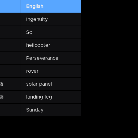
English
Ingenuity
Sol
helicopter
Perseverance
rover
板
solar panel
架
landing leg
Sunday