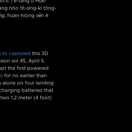
n-tî. I ē-tàng tī Huè-
àng hōo ti̍t-sing-ki tōng-
 tn̂g, huán-hiòng se̍h ê
 to captured
this 3D
ion sol 45, April 5.
mpt the first powered
ed
for no earlier than
g alone on four landing
 charging batteries that
 two 1.2 meter (4 foot)