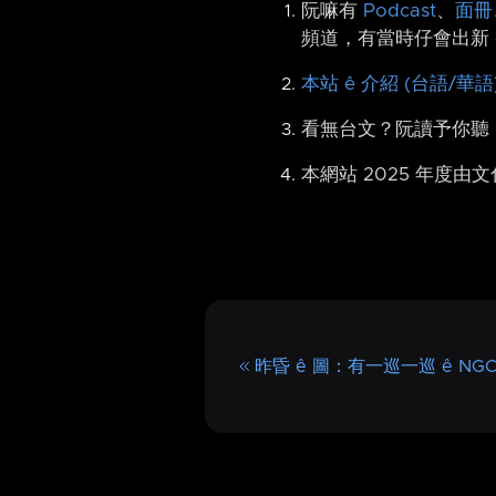
阮嘛有
Podcast
、
面冊
頻道，有當時仔會出新 
本站 ê 介紹 (台語/華語
看無台文？阮讀予你聽
本網站 2025 年度由
昨昏 ê 圖：有一巡一巡 ê NGC 