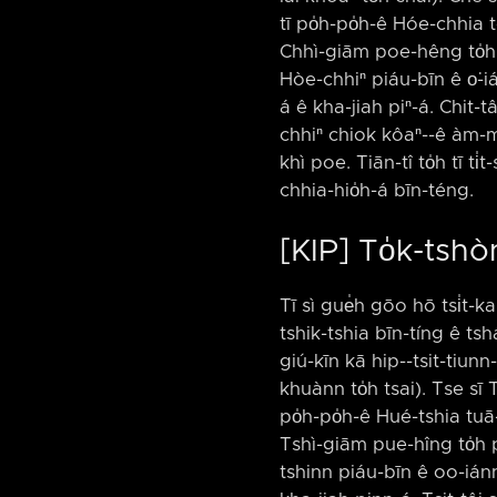
tī po̍h-po̍h-ê Hóe-chhia t
Chhì-giām poe-hêng to̍h p
Hòe-chhiⁿ piáu-bīn ê o͘-iá
á ê kha-jiah piⁿ-á. Chit-t
chhiⁿ chiok kôaⁿ-⁠-ê àm-mî 
khì poe. Tiān-tî to̍h tī ti
chhia-hio̍h-á bīn-téng.
[KIP] To̍k-tsh
Tī sì gue̍h gōo hō tsi̍t-k
tshik-tshia bīn-tíng ê tsh
giú-kīn kā hip-⁠-tsit-tiunn
khuànn to̍h tsai). Tse sī 
po̍h-po̍h-ê Hué-tshia tuā-
Tshì-giām pue-hîng to̍h pâ
tshinn piáu-bīn ê oo-iánn, 