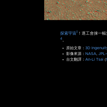
1
探索宇宙
！逐工會揀一幅無
4
。
原始文章：
3D Ingenuit
影像來源：
NASA
,
JPL-
台文翻譯：
An-Li Tsai
(