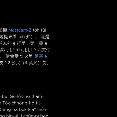
攝影機
Mastcam-Z
to̍h tùi
目鏡提來看 to̍h 知）。 這是
球以外 ê 行星，第一擺 ê
，伊 to̍h 用伊 ê 四支停
 伊會當 tī 火星
足寒 ê
 1.2 公尺（4 英尺）長、
īm-bū. Gē-le̍k-hō thàm-
 To̍k-chhòng-hō ti̍t-
-D âng-nâ ba̍k-kiàⁿ the̍h-
ng hip-⁠-ê. I chún-pī beh