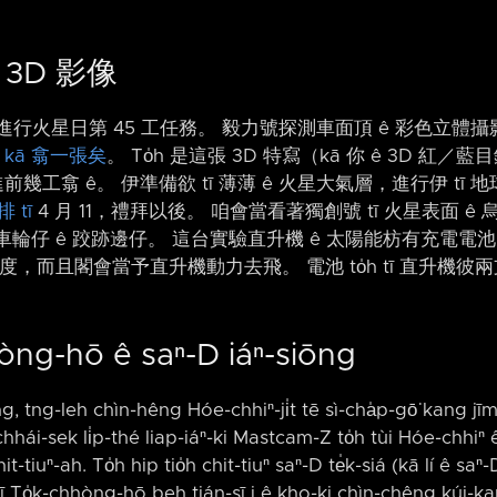
 3D 影像
leh 進行火星日第 45 工任務。 毅力號探測車面頂 ê 彩色立體
 kā 翕一張矣
。 To̍h 是這張 3D 特寫（kā 你 ê 3D 紅／藍
前幾工翕 ê。 伊準備欲 tī 薄薄 ê 火星大氣層，進行伊 tī 地
排 tī
4 月 11，禮拜以後。 咱會當看著獨創號 tī 火星表面 ê 烏影
車輪仔 ê 跤跡邊仔。 這台實驗直升機 ê 太陽能枋有充電電池。
，而且閣會當予直升機動力去飛。 電池 to̍h tī 直升機彼兩支
òng-hō ê saⁿ-D iáⁿ-siōng
ang, tng-leh chìn-hêng Hóe-chhiⁿ-ji̍t tē sì-cha̍p-gō͘ kang j
hái-sek li̍p-thé liap-iáⁿ-ki Mastcam-Z to̍h tùi Hóe-chhiⁿ ê
it-tiuⁿ-ah. To̍h hip tio̍h chit-tiuⁿ saⁿ-D te̍k-siá (kā lí ê saⁿ
 sī To̍k-chhòng-hō beh tián-sī i ê kho-ki chìn-chêng kúi-ka