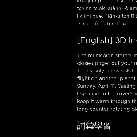
kha-jiah pinn-á. Tsit-tâi s
tshinn tsiok kuânn-⁠-ê àm-
li̍k khì pue. Tiān-tî to̍h t
tshia-hio̍h-á bīn-tíng.
[English] 3D I
The multicolor, stereo 
close-up (get out your r
That's only a few sols 
flight on another planet
Sunday, April 11. Castin
legs next to the rover's
keep it warm through t
long counter-rotating bl
詞彙學習