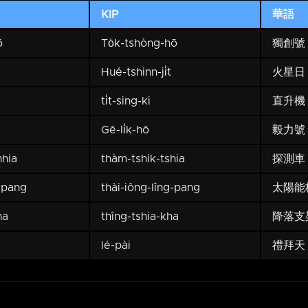
KIP
華語
ō
To̍k-tshòng-hō
獨創號
Hué-tshinn-ji̍t
火星日
ti̍t-sing-ki
直升機
Gē-li̍k-hō
毅力號
hia
thàm-tshik-tshia
探測車
-pang
thài-iông-lîng-pang
太陽能
ha
thîng-tshia-kha
降落支
lé-pài
禮拜天