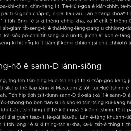
ōa-khì-chân, chìn-hêng i tī Tē-kiû í-gōa ê kiâⁿ-chhiⁿ, tē-it
âi tī sì goe̍h cha̍p-it, lé-pài liáu-āu. Lán ē-tàng khòaⁿ-ti
ⁿ, i to̍h iōng i ê sì ki thêng-chhia-kha, ka-kī chi̍t-ê thêng
âi si̍t-giām ti̍t-seng-ki ê thài-iông-lêng-pang ū chhiong-tiā
kè-sio̍k pó-chhî ti̍t-seng-ki ê un-tō͘, jî-chhiáⁿ koh ē-tàng h
̍t-seng-ki hit nn̄g-ki it-tiàm-jī kong-chhioh (sì eng-chhioh) 
òng-hō ê sann-D iánn-siōng
ang, tng-leh tsìn-hîng Hué-tshinn-ji̍t tē sì-tsa̍p-gōo kang 
ái-sik li̍p-thé liap-iánn-ki Mastcam-Z to̍h tuì Hué-tshinn ê 
-ah. To̍h hip tio̍h tsit-tiunn sann-D ti̍k-siá (kā lí ê sann-D 
To̍k-tshòng-hō beh tián-sī i ê kho-ki tsìn-tsîng kuí-kang hip
khì-tsân, tsìn-hîng i tī Tē-kiû í-guā ê kiânn-tshinn, tē-it-pá
i tī sì gue̍h tsa̍p-it, lé-pài liáu-āu. Lán ē-tàng khuànn-ti
i to̍h iōng i ê sì ki thîng-tshia-kha, ka-kī tsi̍t-ê thîng tī 