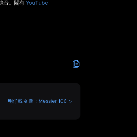
h 錄音。閣有
YouTube
明仔載 ê 圖：Messier 106