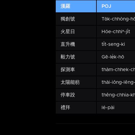
漢羅
POJ
獨創號
To̍k-chhòng-h
火星日
Hóe-chhiⁿ-ji̍t
直升機
ti̍t-seng-ki
毅力號
Gē-le̍k-hō
探測車
thàm-chhek-ch
太陽能枋
thài-iông-lêng
停車跤
thêng-chhia-k
禮拜
lé-pài