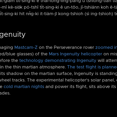
i̍t-giām ti̍t-sing-ki ê thài-iông-lîng-pang ū tshiong-tiān tiā
mî kè-sio̍k pó-tshî ti̍t-sing-ki ê un-tōo, jî-tshiánn koh ē-t
ī ti̍t-sing-ki hit nn̄g-ki it-tiàm-jī kong-tshioh (sì ing-tshioh)
ngenuity
imaging
Mastcam-Z
on the Perseverance rover
zoomed in
ed/blue glasses) of the
Mars Ingenuity helicopter
on miss
before the
technology demonstrating Ingenuity
will atte
 in the thin martian atmosphere.
The test flight is plann
g its shadow on the martian surface, Ingenuity is standin
 wheel tracks. The experimental helicopter's solar panel,
he
cold martian nights
and power its flight, sits above its
ades.