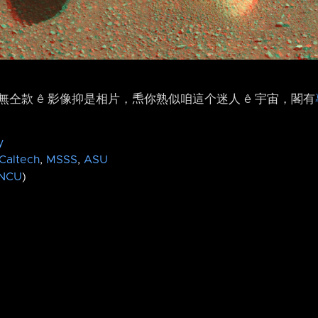
仝款 ê 影像抑是相片，𤆬你熟似咱這个迷人 ê 宇宙，閣有
y
Caltech
,
MSSS
,
ASU
NCU
)