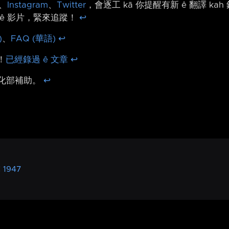
、
Instagram
、
Twitter
，會逐工 kā 你提醒有新 ê 翻譯 ka
ê 影片，緊來追蹤！
↩︎
)
、
FAQ (華語)
↩︎
！
已經錄過 ê 文章
↩︎
文化部補助。
↩︎
1947