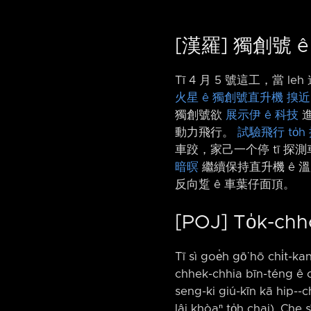
[漢羅] 獨創號 ê
Tī 4 月 5 號這工，當 
火星 ê 獨創號直升機
搝近
獨創號欲
展示伊 ê 科技
進
動力飛行。
試驗飛行 to̍h 
車跤，家己一个停 tī 探測
暗暝
繼續保持直升機 ê 溫度
反向踅 ê 車葉仔面頂。
[POJ] To̍k-chh
Tī sì goe̍h gō͘ hō chi̍t-k
chhek-chhia bīn-téng ê ch
seng-ki giú-kīn kā hip-⁠-ch
lâi khòaⁿ to̍h chai). Che