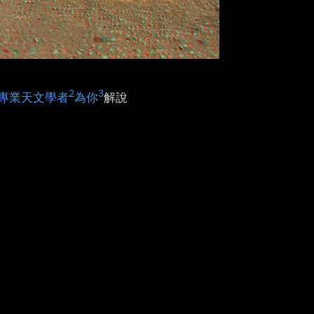
2
3
專業天文學者
為你
解說