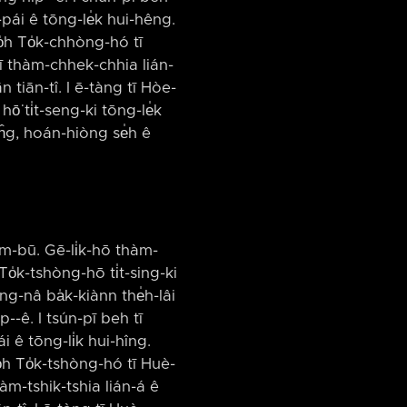
-pái ê tōng-le̍k hui-hêng.
o̍h To̍k-chhòng-hó tī
 tī thàm-chhek-chhia lián-
n tiān-tî. I ē-tàng tī Hòe-
ō͘ ti̍t-seng-ki tōng-le̍k
tn̂g, hoán-hiòng se̍h ê
jīm-bū. Gē-li̍k-hō thàm-
To̍k-tshòng-hō ti̍t-sing-ki
âng-nâ ba̍k-kiànn the̍h-lâi
-⁠-ê. I tsún-pī beh tī
i ê tōng-li̍k hui-hîng.
o̍h To̍k-tshòng-hó tī Huè-
thàm-tshik-tshia lián-á ê