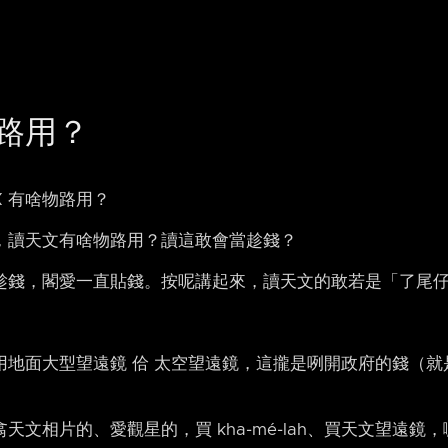
路用？
X 有啥物路用？
，讀天文有啥物路用？讀這敢會當趁錢？
趁錢，閣愛一直貼錢。按呢講起來，讀天文的敢若是「了尾仔
用地面大型望遠鏡 佮 太空望遠鏡，這攏是咧開政府的錢（就
天文相片的、愛觀星的，買 kha-mé-lah、買天文望遠鏡