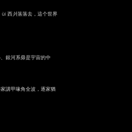
，ùi 西爿落落去，這个世界
心、銀河系毋是宇宙的中
學家講甲喙角全波，逐家猶