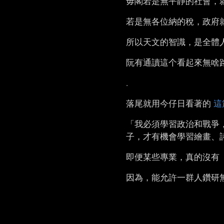
毋閣若是無平靜的社會，
若是無各位納的稅，政府
所以天文的智識，是全體
阮有通讀這个看起來無啥
.
落尾就用今仔日看著的
這
「我必須學習政治和戰爭
子，才有機會學習繪畫、
即便某些專業，真的沒有
因為，能允許一群人鑽研