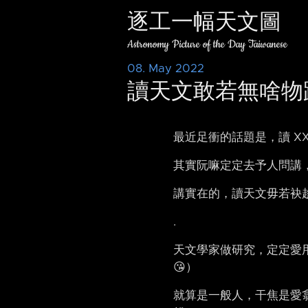
逐工一幅天文圖
Astronomy Picture of the Day Taiwanese
08. May 2022
讀天文敢若無啥物
最近足衝的話題是，讀 X
其實阮嘛定定去予人問講
講實在的，讀天文毋若袂
.
天文學家做研究，定定愛
😘）
就算是一般人，干焦是愛翕