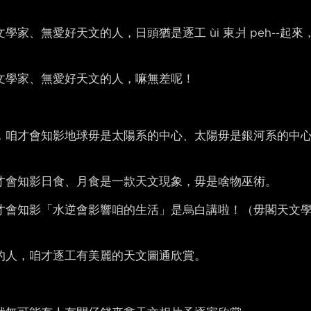
家、無愛好天文的人，日頭猶是逐工 ùi 東爿 peh-⁠-起來
。
文學家、無愛好天文的人，嘛無差呢！
，咱才會知影地球毋是太陽系的中心、太陽毋是銀河系的中
才會知影日食、月食是一款天文現象，毋是啥物巫術。
才會知影「水逆會影響咱的生活」是烏白講啦！（毋閣天文
的人，咱才逐工有美麗的天文圖通欣賞。