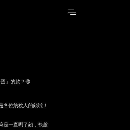
囝」的款？😅
是各位納稅人的錢啦！
，嘛是一直咧了錢，袂趁