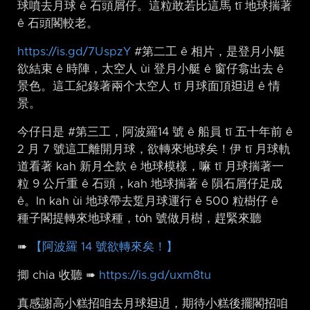
球噴去月球 ê 石頭屑仔。這粒敢若比這馬 tī 地球揣著
ê 石頭閣較老。
https://is.gd/7UspzY
#第二工 ê 相片，是登月小艇
欲結束 ê 時陣，太空人 ùi 登月小艇 ê 窗仔翕出去 ê
景色。這工紀錄著兩个太空人 tī 月球面頂𨑨迌 ê 情
景。
今仔日是 #第三工，阿波羅14 號 ê 船員 tī 五十年前 ê
2 月 7 號這工離開月球，欲轉來地球矣！伊 tī 月球軌
道看著 kah 新月仝款 ê 地球模樣，嘛 tī 月球揣著一
粒 9 公斤重 ê 石頭，kah 地球揣著 ê 隕石屑仔足成
ê。In kah ùi 地球帶去踅月球運行 ê 500 粒樹仔 ê
種子閣提轉來地球種，to̍h 號做月樹，趕緊來聽
➠
【阿波羅 14 號欲轉來矣！】
揤 chia 收聽 ➠
https://is.gd/uxm8tu
真感謝高小糕招咱去月球𨑨迌，期待小糕後擺閣招咱