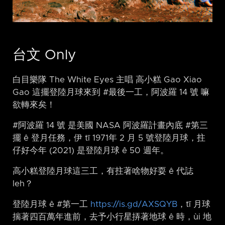
台文 Only
白目樂隊 The White Eyes 主唱 高小糕 Gao Xiao
Gao 這擺登陸月球來到 #最後一工，阿波羅 14 號 嘛
欲轉來矣！
#阿波羅 14 號 是美國 NASA 阿波羅計畫內底 #第三
擺 ê 登月任務，伊 tī 1971年 2 月 5 號登陸月球，拄
仔好今年 (2021) 是登陸月球 ê 50 週年。
高小糕登陸月球這三工，有拄著啥物好耍 ê 代誌
leh？
登陸月球 ê #第一工
https://is.gd/AXSQYB
，tī 月球
揣著四百萬年進前，去予小行星挵著地球 ê 時，ùi 地